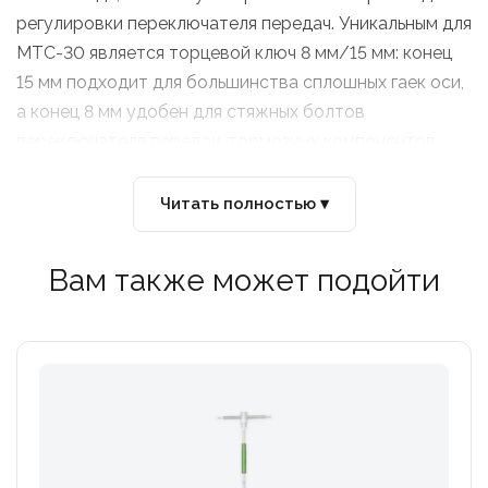
регулировки переключателя передач. Уникальным для
MTC-30 является торцевой ключ 8 мм/15 мм: конец
15 мм подходит для большинства сплошных гаек оси,
а конец 8 мм удобен для стяжных болтов
переключателя передач, тормозных компонентов,
педальных шпилек, стоек, аксессуаров и многого
другого. Изготовлен из сверхпрочной композитной
Читать полностью ▾
многопозиционной ручки и закаленных и покрытых
инструментов, чтобы выдерживать многолетнее
Вам также может подойти
использование. Благодаря компактному и легкому
размеру MTC-30 идеально подходит для седельной
сумки или рюкзака.