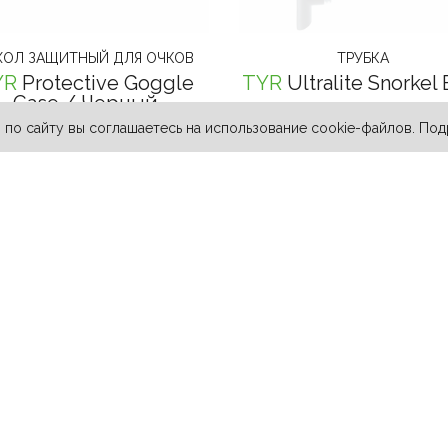
ХОЛ ЗАЩИТНЫЙ ДЛЯ ОЧКОВ
ТРУБКА
YR
Protective Goggle
TYR
Ultralite Snorkel 
Case
/ Черный
5 799 ₽
по сайту вы соглашаетесь на использование cookie-файлов. По
1 199 ₽
РАСКУПИЛИ
РАСКУПИЛИ
БЕРУШИ ДЛЯ БАССЕЙНА
ЛОПАТКИ ДЛЯ ПЛАВАНИ