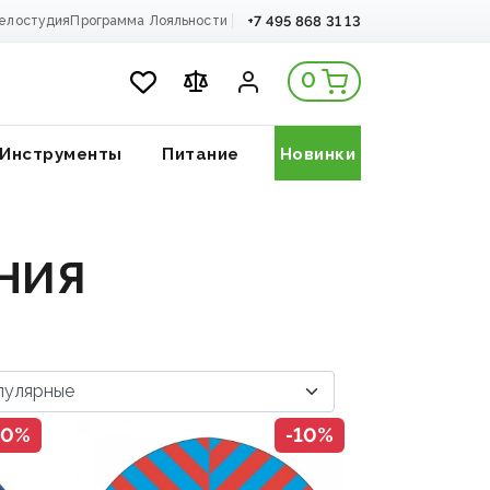
+7 495 868 31 13
елостудия
Программа Лояльности
0
Инструменты
Питание
Новинки
НИЯ
10%
-10%