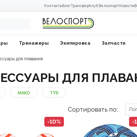
Контакты
Блог
Трансфер
Клуб Велоспорт
Новости
В
ары
Тренажеры
Экипировка
Запчасти
ссуары для плавания
СЕССУАРЫ ДЛЯ ПЛАВА
MAKO
TYR
Сортировать по:
-10%
-
ники