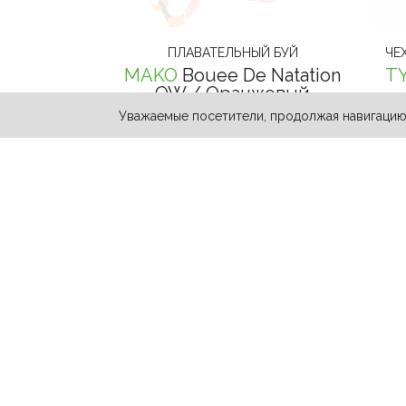
ПЛАВАТЕЛЬНЫЙ БУЙ
ЧЕ
MAKO
Bouee De Natation
T
OW
/ Оранжевый
Уважаемые посетители, продолжая навигацию 
3 990 ₽
РАСКУПИЛИ
СПРЕЙ ДЛЯ ОЧКОВ