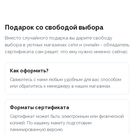
Рамы
Сумки и системы хранения
Носки, гольфы и гетры
Запасные части / Болты
Дожде
Покры
Специализированные инструменты
Наборы и мультиинструмент
Рамы
Сумки и системы хранения
Носки, гольфы и гетры
Запасные части / Болты
▶
Детские
Транспорт и хранение
Гидрокостюмы
Педали
Жилет
Трубк
Специализированные инструменты
Велоаптечки
Детские
Транспорт и хранение
Гидрокостюмы
Педали
▶
Подарок со свободой выбора
Велоаптечки
BMX
Фляги
Купальники и плавки
Троса/оплетки
Перча
Обода
BMX
Фляги
Купальники и плавки
Троса/оплетки
Щетки
Вместо случайного подарка вы дарите свободу
Щетки
Электровелосипеды
Флягодержатели
Очки для плавания
Di2 - Провода, Батареи, Блоки, Зарядки, З/
Электровелосипеды
Флягодержатели
Очки для плавания
Di2 - Провода, Батареи, Блоки, Зарядки, З/Ч
Термо
выбора в уютных магазинах сети и онлайн - обладатель
Велохимия
Ч
Велохимия
сертификата сам решит, что ему нужно именно сейчас.
Фонари
Аксессуары для плавания
▶
Фонари
Аксессуары для плавания
Стойки ремонтные
Стойки ремонтные
Повседневная спортивная одежда
▶
Как оформить?
Повседневная спортивная одежда
Универсальные ключи
Рюкзаки и сумки
Универсальные ключи
Свяжитесь с нами любым удобным для вас способом
или обратитесь к менеджеру в наших магазинах.
Рюкзаки и сумки
Стельки
Косметика
Стельки
Форматы сертификата
Косметика
Сертификат может быть электронным или физической
копией. По нашему макету подготовим
ламинированную версию.