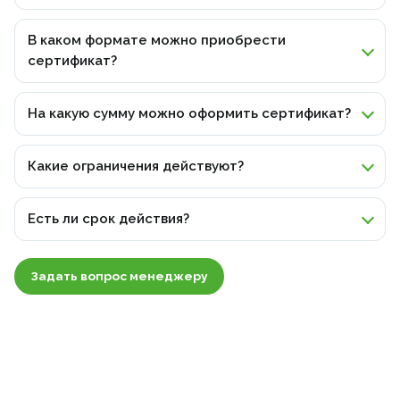
В каком формате можно приобрести
сертификат?
Доступен электронный формат и физическая
ламинированная версия. На изготовление физической
На какую сумму можно оформить сертификат?
копии обычно требуется 1-2 дня.
На любую интересующую вас сумму.
Какие ограничения действуют?
Сертификат не подлежит возврату или обмену и
используется однократно.
Есть ли срок действия?
Да, срок действия сертификата - 1 год с даты покупки.
Задать вопрос менеджеру