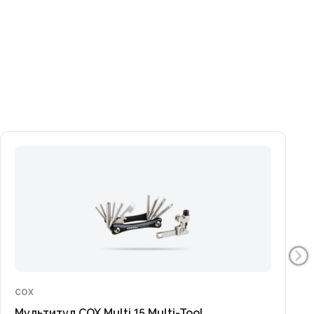
COX
Мультитул COX Multi 15 Multi-Tool