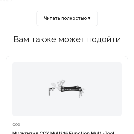
сумки.
Читать полностью ▾
Вам также может подойти
COX
Мультитул COX Multi 15 Function Multi-Tool