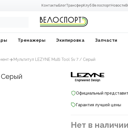
Контакты
Блог
Трансфер
Клуб Велоспорт
Новости
В
ары
Тренажеры
Экипировка
Запчасти
мент
Мультитул LEZYNE Multi Tool Sv 7 / Серый
/ Серый
Официальный представи
Гарантия лучшей цены
ники
Нет в наличи