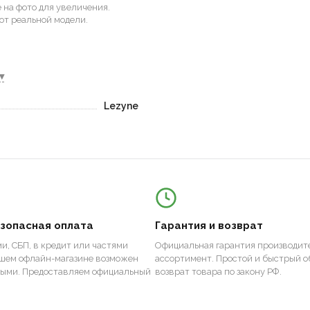
на фото для увеличения.
от реальной модели.
▾
Lezyne
езопасная оплата
Гарантия и возврат
и, СБП, в кредит или частями
Официальная гарантия производите
ашем офлайн-магазине возможен
ассортимент. Простой и быстрый о
ными. Предоставляем официальный
возврат товара по закону РФ.