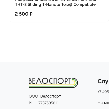
THT-8 Sliding T-Handle Torx@ Compatible
Wrench: T8
2 500 ₽
Слу
+7 495
ООО "Велоспорт"
Напиш
ИНН 7737535811