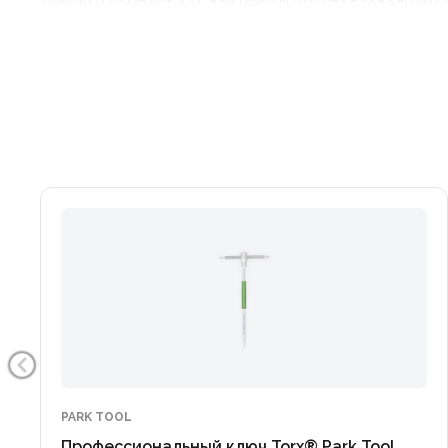
Легкий и компактный, для небольшой подседельной 
Функции 7операций
Шестигранники 2.5 (Г) / 4 / 5 / 6 / мм
Torx T25 / T30
Отвертка шлицевая
Материал сталь, алюминий
Размер 32 × 63 × 12 мм
Вес 65 грамм
PARK TOOL
Профессиональный ключ Torx® Park Tool