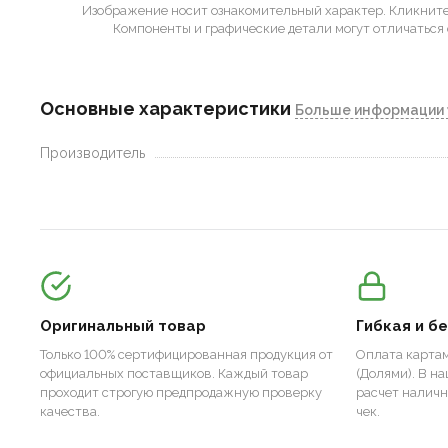
Изображение носит ознакомительный характер.
Кликните 
Компоненты и графические детали могут отличаться 
Основные характеристики
Больше информации 
Производитель
Оригинальный товар
Гибкая и б
Только 100% сертифицированная продукция от
Оплата картам
официальных поставщиков. Каждый товар
(Долями). В н
проходит строгую предпродажную проверку
расчет налич
качества.
чек.