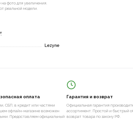
на фото для увеличения.
от реальной модели.
▾
Lezyne
езопасная оплата
Гарантия и возврат
и, СБП, в кредит или частями
Официальная гарантия производите
ашем офлайн-магазине возможен
ассортимент. Простой и быстрый о
ными. Предоставляем официальный
возврат товара по закону РФ.