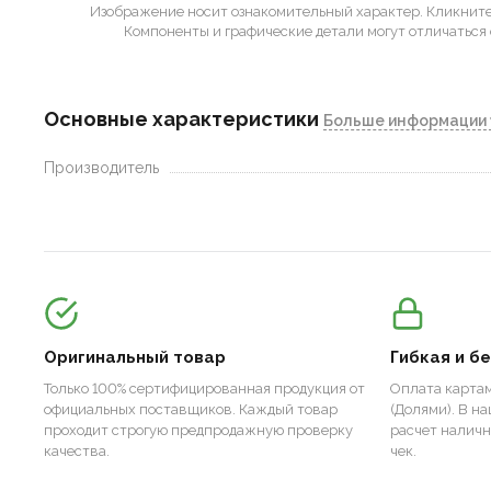
Изображение носит ознакомительный характер.
Кликните 
Компоненты и графические детали могут отличаться 
Основные характеристики
Больше информации 
Производитель
Оригинальный товар
Гибкая и б
Только 100% сертифицированная продукция от
Оплата картам
официальных поставщиков. Каждый товар
(Долями). В н
проходит строгую предпродажную проверку
расчет налич
качества.
чек.