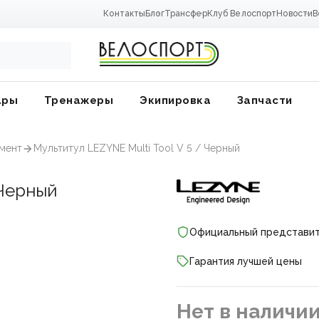
Контакты
Блог
Трансфер
Клуб Велоспорт
Новости
В
ары
Тренажеры
Экипировка
Запчасти
мент
Мультитул LEZYNE Multi Tool V 5 / Черный
 Черный
Официальный представи
Гарантия лучшей цены
ники
Нет в наличи