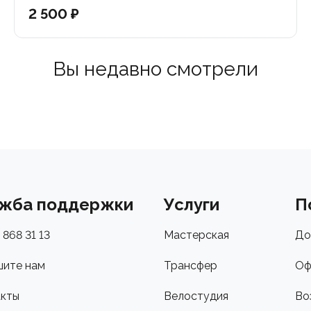
Wrench: T8
2 500 ₽
Вы недавно смотрели
жба поддержки
Услуги
П
 868 31 13
Мастерская
До
ите нам
Трансфер
Оф
кты
Велостудия
Во