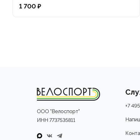
1 700 ₽
Слу
+7 495
ООО "Велоспорт"
Напиш
ИНН 7737535811
Конта