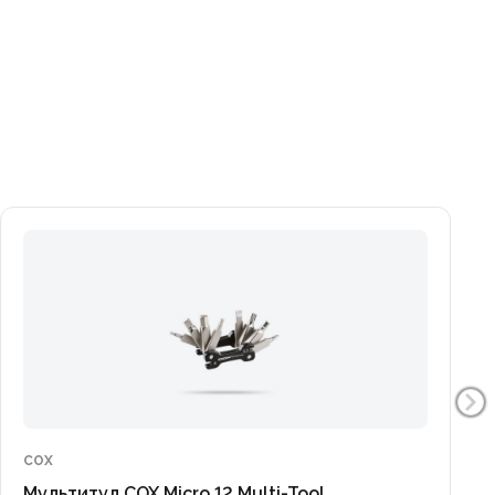
COX
Мультитул COX Micro 12 Multi-Tool