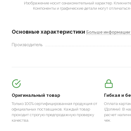
Изображение носит ознакомительный характер.
Кликните 
Компоненты и графические детали могут отличаться 
Основные характеристики
Больше информации 
Производитель
Оригинальный товар
Гибкая и б
Только 100% сертифицированная продукция от
Оплата картам
официальных поставщиков. Каждый товар
(Долями). В н
проходит строгую предпродажную проверку
расчет налич
качества.
чек.