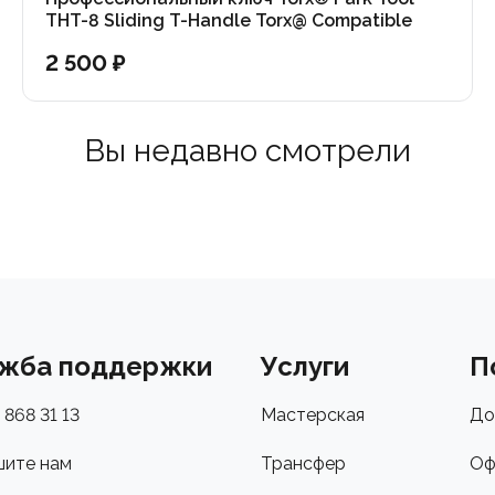
THT-8 Sliding T-Handle Torx@ Compatible
Wrench: T8
2 500 ₽
Вы недавно смотрели
жба поддержки
Услуги
П
 868 31 13
Мастерская
До
ите нам
Трансфер
Оф