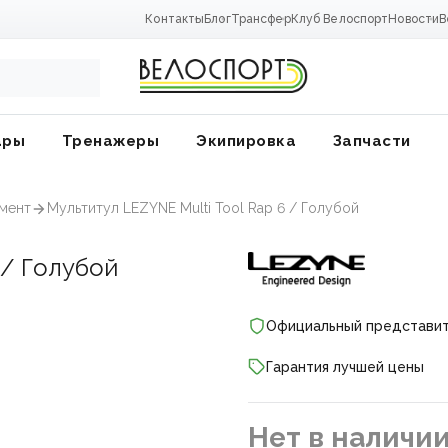
Контакты
Блог
Трансфер
Клуб Велоспорт
Новости
В
ары
Тренажеры
Экипировка
Запчасти
мент
Мультитул LEZYNE Multi Tool Rap 6 / Голубой
 / Голубой
Официальный представи
Гарантия лучшей цены
ники
Нет в наличи