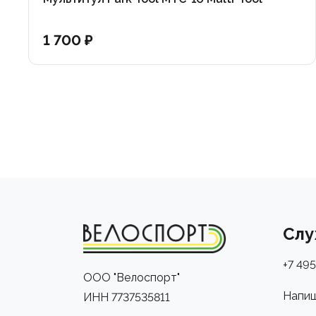
1 700 ₽
Слу
+7 495
ООО "Велоспорт"
Напиш
ИНН 7737535811