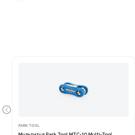
Торкс T25
Отвертки крестовая
Материал сталь CrV
Размер 25 × 67 × 26 мм
Вес 74 грамма
PARK TOOL
Мультитул Park Tool MTC-10 Multi-Tool