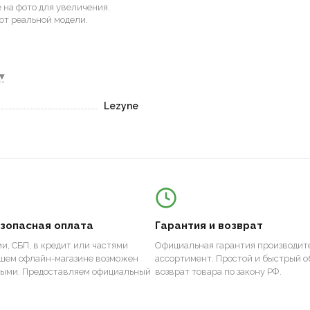
на фото для увеличения.
от реальной модели.
▾
Lezyne
езопасная оплата
Гарантия и возврат
и, СБП, в кредит или частями
Официальная гарантия производите
ашем офлайн-магазине возможен
ассортимент. Простой и быстрый о
ными. Предоставляем официальный
возврат товара по закону РФ.