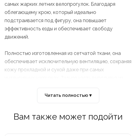
самых жарких летних велопрогулок. Благодаря
облегающему крою, который идеально
подстраивается под фигуру, она повышает
эффективность езды и обеспечивает свободу
движений.
Полностью изготовленная из сетчатой ткани, она
обеспечивает исключительную вентиляцию, сохраняя
кожу прохладной и сухой даже при самых
интенсивных нагрузках. Задняя часть выполнена из
ткани с защитой от ультрафиолета UPF30, которая
блокирует до 80 % вредных ультрафиолетовых лучей,
Читать полностью ▾
обеспечивая дополнительную защиту во время
поездок в солнечную погоду.
Вам также может подойти
Рукава без швов обеспечивают максимальный
комфорт, а низкий воротник с фиксатором
гарантирует плотное прилегание без раздражения