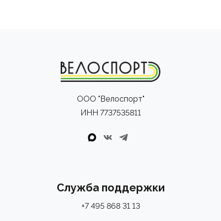
(80% защиты от ультрафиолета)
- Рукава с необработанными краями
- Эластичный низ с внутренней окантовкой
- Тройной задний карман с усиленной окантовкой
ООО "Велоспорт"
ИНН 7737535811
Служба поддержки
+7 495 868 31 13