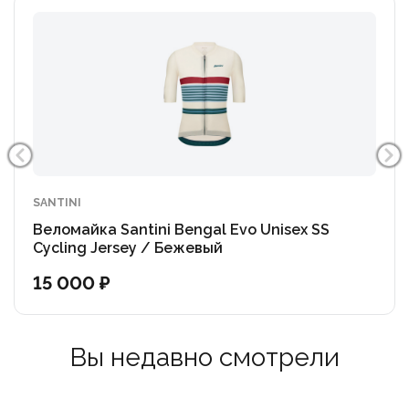
кожи.
Три задних кармана оснащены внутренней
окантовкой для прочности и практичности. Джерси
Super Lite — это идеальное сочетание дизайна и
функциональности, которое позволит вам стильно и
легко преодолевать любые препятствия на
велосипеде.
SANTINI
Веломайка Santini Bengal Evo Unisex SS
- Приталенный крой
Cycling Jersey / Бежевый
15 000 ₽
- Одинаково подходит мужчинам и женщинам
- Сетчатая ткань для максимальной вентиляции
Вы недавно смотрели
- Задняя панель с защитой от ультрафиолета UPF30