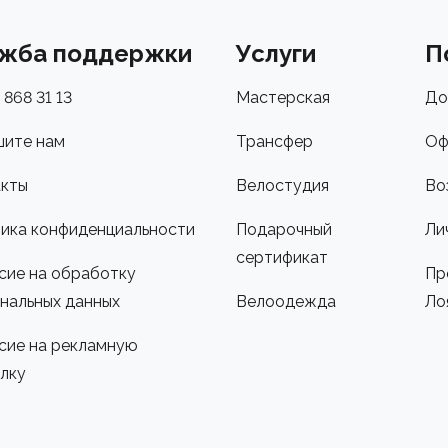
жба поддержки
Услуги
П
 868 31 13
Мастерская
До
ите нам
Трансфер
Оф
кты
Велостудия
Во
ика конфиденциальности
Подарочный
Ли
сертификат
сие на обработку
Пр
нальных данных
Велоодежда
Ло
сие на рекламную
лку