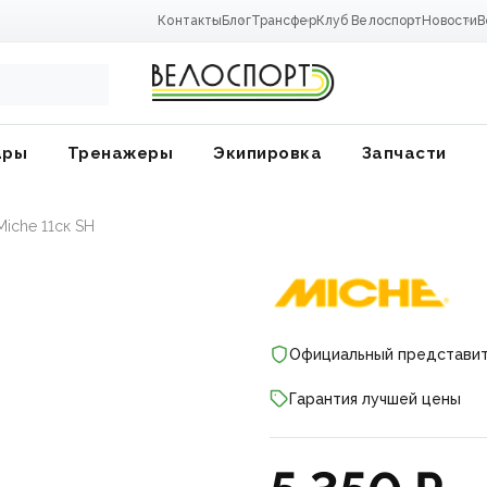
Контакты
Блог
Трансфер
Клуб Велоспорт
Новости
В
ары
Тренажеры
Экипировка
Запчасти
Miche 11ск SH
Официальный представи
Гарантия лучшей цены
ники