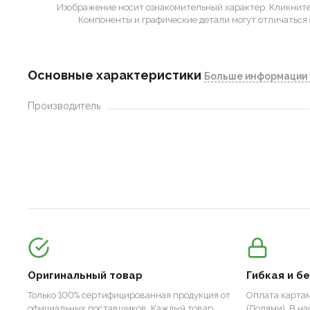
Изображение носит ознакомительный характер.
Кликните 
Компоненты и графические детали могут отличаться 
Основные характеристики
Больше информации 
Производитель
Оригинальный товар
Гибкая и б
Только 100% сертифицированная продукция от
Оплата картам
официальных поставщиков. Каждый товар
(Долями). В н