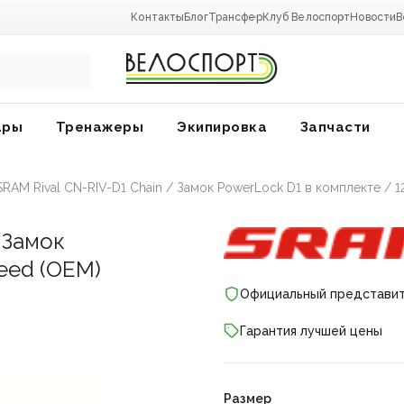
Контакты
Блог
Трансфер
Клуб Велоспорт
Новости
В
ары
Тренажеры
Экипировка
Запчасти
SRAM Rival CN-RIV-D1 Chain / Замок PowerLock D1 в комплекте / 
 Замок
eed (OEM)
Официальный представи
Гарантия лучшей цены
ники
Размер