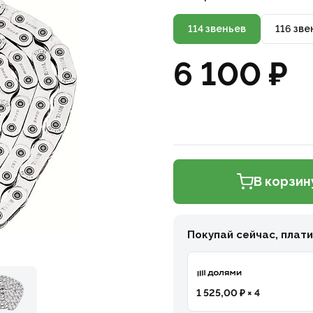
114 звеньев
116 зве
6 100 ₽
В корзин
Покупай сейчас, плат
1 525,00 ₽ × 4