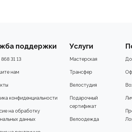
жба поддержки
Услуги
П
 868 31 13
Мастерская
До
ите нам
Трансфер
Оф
кты
Велостудия
Во
ика конфиденциальности
Подарочный
Ли
сертификат
сие на обработку
Пр
нальных данных
Велоодежда
Ло