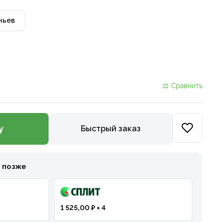
ньев
⚖ Сравнить
у
Быстрый заказ
и позже
1 525,00 ₽ × 4