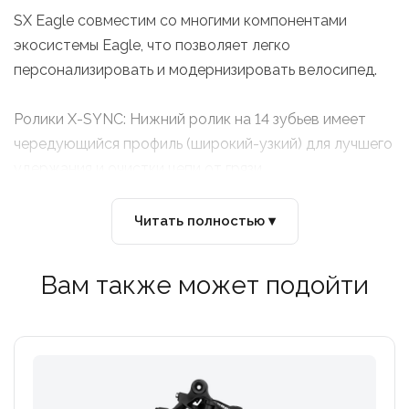
SX Eagle совместим со многими компонентами
экосистемы Eagle, что позволяет легко
персонализировать и модернизировать велосипед.
Ролики X-SYNC: Нижний ролик на 14 зубьев имеет
чередующийся профиль (широкий-узкий) для лучшего
удержания и очистки цепи от грязи.
Максимальная звезда: поддерживает кассеты с
Читать полностью ▾
диапазоном до 50T.
Вам также может подойти
Материал: стальная лапка и стальная пружина (в
отличие от алюминия в NX/GX), что увеличивает вес,
но делает его устойчивым к небольшим изгибам.