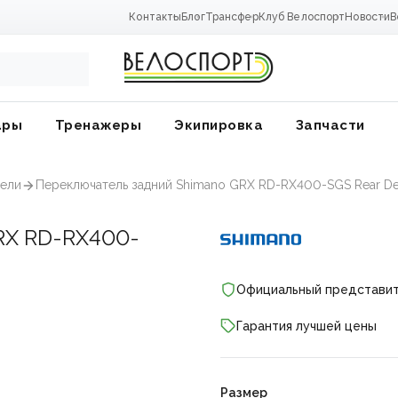
Контакты
Блог
Трансфер
Клуб Велоспорт
Новости
В
ары
Тренажеры
Экипировка
Запчасти
ели
Переключатель задний Shimano GRX RD-RX400-SGS Rear Dera
X RD-RX400-
Официальный представи
Гарантия лучшей цены
ники
Размер