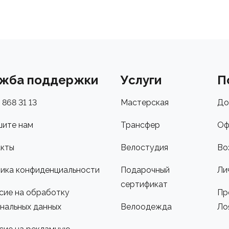
жба поддержки
Услуги
П
 868 31 13
Мастерская
До
ите нам
Трансфер
Оф
кты
Велостудия
Во
ика конфиденциальности
Подарочный
Ли
сертификат
сие на обработку
Пр
нальных данных
Велоодежда
Ло