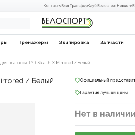
Контакты
Блог
Трансфер
Клуб Велоспорт
Новости
В
ары
Тренажеры
Экипировка
Запчасти
для плавания TYR Stealth-X Mirrored / Белый
irrored / Белый
Официальный представи
Гарантия лучшей цены
Нет в наличи
ники