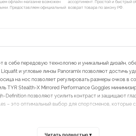
ашем офлайн-магазине возможен
ассортимент. Простой и быстрый о
ными. Предоставляем официальный
возврат товара по закону РФ.
ают в себе передовую технологию и уникальный дизайн, о
Liquafit и угловые линзы Panoramix позволяют достичь у
носица на нос позволяет регулировать размеры очков в 
ль TYR Stealth-X Mirrored Performance Goggles минимизи
h-Definition позволяют усилить контраст и защищают гла
gles – это оптимальный выбор для спортсменов, которые 
Читать полностью ▾