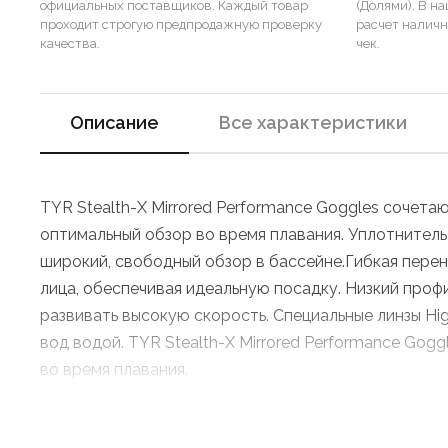
официальных поставщиков. Каждый товар
(Долями). В н
проходит строгую предпродажную проверку
расчет налич
качества.
чек.
Описание
Все характеристики
TYR Stealth-X Mirrored Performance Goggles сочет
оптимальный обзор во время плавания. Уплотнитель 
широкий, свободный обзор в бассейне.Гибкая пере
лица, обеспечивая идеальную посадку. Низкий профи
развивать высокую скорость. Специальные линзы Hig
вод водой. TYR Stealth-X Mirrored Performance Gog
во время плавания.