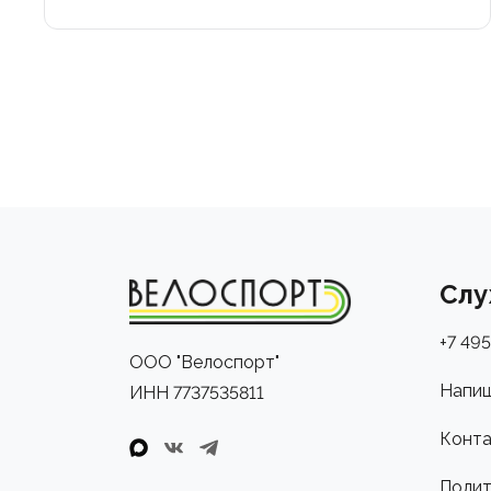
Слу
+7 495
ООО "Велоспорт"
Напиш
ИНН 7737535811
Конта
Полит