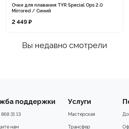
Очки для плавания TYR Special Ops 2.0
Mirrored / Синий
2 449 ₽
Вы недавно смотрели
жба поддержки
Услуги
П
 868 31 13
Мастерская
До
ите нам
Трансфер
Оф