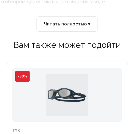
м обзором для оптимального видения в воде.
Читать полностью ▾
Вам также может подойти
-30%
TYR