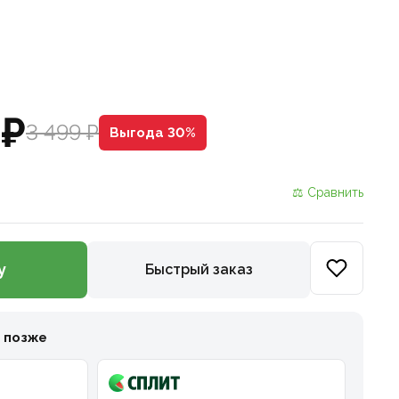
 ₽
3 499 ₽
Выгода 30%
⚖ Сравнить
у
Быстрый заказ
и позже