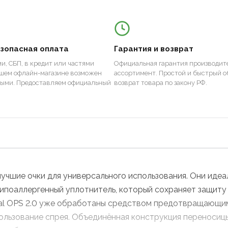
езопасная оплата
Гарантия и возврат
и, СБП, в кредит или частями
Официальная гарантия производите
ашем офлайн-магазине возможен
ассортимент. Простой и быстрый о
ными. Предоставляем официальный
возврат товара по закону РФ.
 лучшие очки для универсального использования. Они иде
гипоаллергенный уплотнитель, который сохраняет защиту
cial OPS 2.0 уже обработаны средством предотвращающим
льзование спрея. Объединённая конструкция переносицы