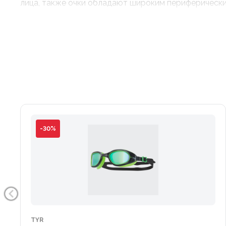
лица, также очки обладают широким периферически
-30%
TYR