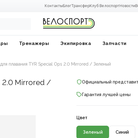
Контакты
Блог
Трансфер
Клуб Велоспорт
Новости
В
ары
Тренажеры
Экипировка
Запчасти
для плавания TYR Special Ops 2.0 Mirrored / Зеленый
 2.0 Mirrored /
Официальный представи
Гарантия лучшей цены
Цвет
ники
Зеленый
Синий