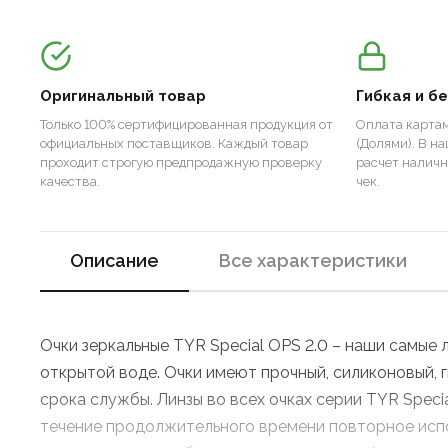
Оригинальный товар
Гибкая и б
Только 100% сертифицированная продукция от
Оплата картам
официальных поставщиков. Каждый товар
(Долями). В н
проходит строгую предпродажную проверку
расчет налич
качества.
чек.
Описание
Все характеристики
Очки зеркальные TYR Special OPS 2.0 – наши самые
открытой воде. Очки имеют прочный, силиконовый, 
срока службы. Линзы во всех очках серии TYR Spe
течение продолжительного времени повторное испо