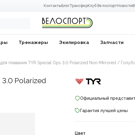
Контакты
Блог
Трансфер
Клуб Велоспорт
Новости
В
ары
Тренажеры
Экипировка
Запчасти
для плавания TYR Special Ops 3.0 Polarized Non-Mirrored / Голуб
 3.0 Polarized
Официальный представи
Гарантия лучшей цены
ники
Цвет