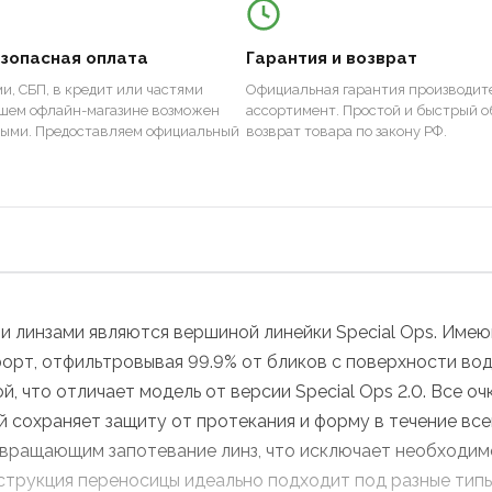
езопасная оплата
Гарантия и возврат
и, СБП, в кредит или частями
Официальная гарантия производите
ашем офлайн-магазине возможен
ассортимент. Простой и быстрый о
ными. Предоставляем официальный
возврат товара по закону РФ.
и линзами являются вершиной линейки Special Ops. Имею
орт, отфильтровывая 99.9% от бликов с поверхности вод
 что отличает модель от версии Special Ops 2.0. Все оч
й сохраняет защиту от протекания и форму в течение все
твращающим запотевание линз, что исключает необходим
струкция переносицы идеально подходит под разные тип