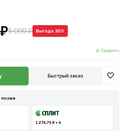
 ₽
5 099 ₽
Выгода 30%
⚖ Сравнить
у
Быстрый заказ
и позже
1 274,75 ₽ × 4