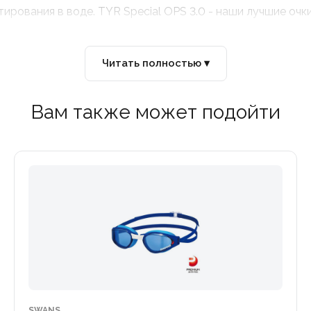
рования в воде. TYR Special OPS 3.0 - наши лучшие очки
Читать полностью ▾
Вам также может подойти
SWANS