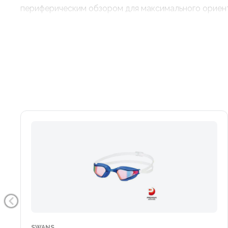
периферическим обзором для максимального ориенти
SWANS