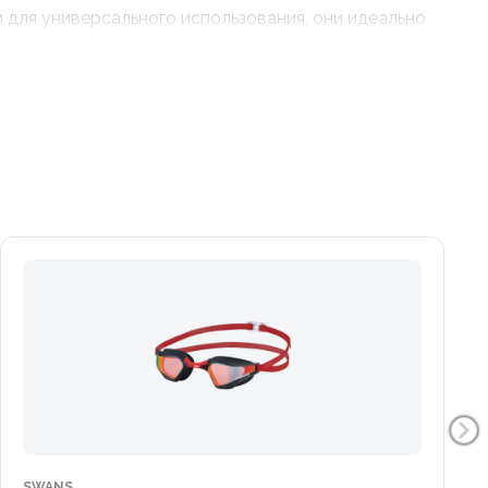
 для универсального использования, они идеально
SWANS