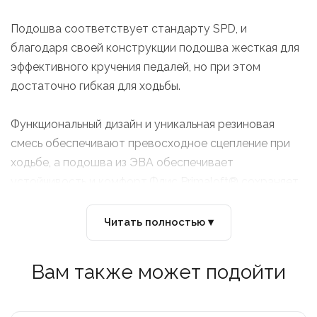
Подошва соответствует стандарту SPD, и
благодаря своей конструкции подошва жесткая для
эффективного кручения педалей, но при этом
достаточно гибкая для ходьбы.
Функциональный дизайн и уникальная резиновая
смесь обеспечивают превосходное сцепление при
ходьбе, а подошва из ЭВА обеспечивает
устойчивость и комфорт.Флис Primaloft® сохраняет
тепло, а для внешней части мы используем
водоотталкивающую лайкру. Стелька Primaloft®
Читать полностью ▾
обеспечивает дополнительный комфорт. Система
подгонки BOA® Fit System L6 оснащена стальным
Вам также может подойти
тросом с покрытием, который идеально облегает
стопу и при необходимости может быть затянут с
шагом в 1 мм.