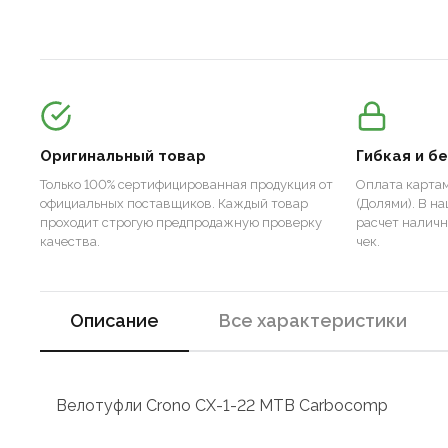
Оригинальный товар
Гибкая и б
Только 100% сертифицированная продукция от
Оплата картам
официальных поставщиков. Каждый товар
(Долями). В н
проходит строгую предпродажную проверку
расчет налич
качества.
чек.
Описание
Все характеристики
Велотуфли Crono CX-1-22 MTB Carbocomp