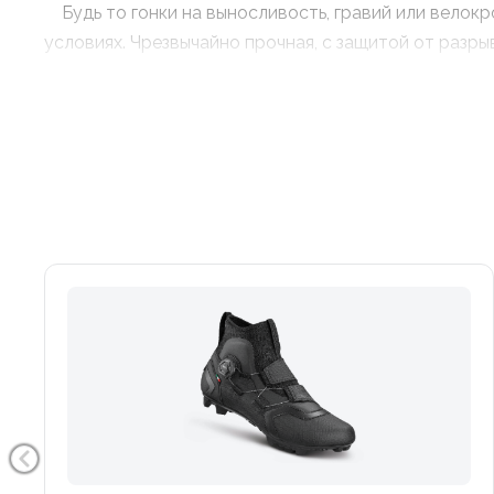
Будь то гонки на выносливость, гравий или велокро
условиях. Чрезвычайно прочная, с защитой от разр