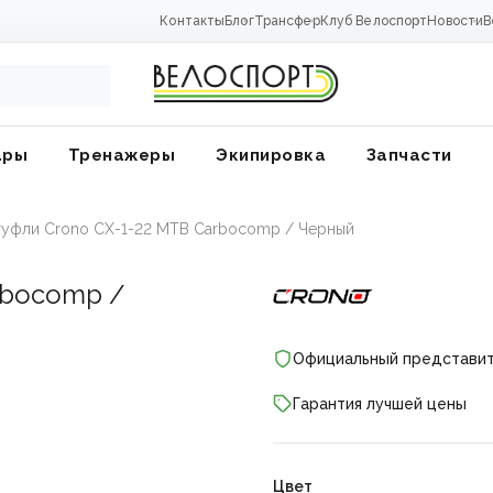
Контакты
Блог
Трансфер
Клуб Велоспорт
Новости
В
ары
Тренажеры
Экипировка
Запчасти
уфли Crono CX-1-22 MTB Carbocomp / Черный
rbocomp /
Официальный представи
Гарантия лучшей цены
ники
Цвет