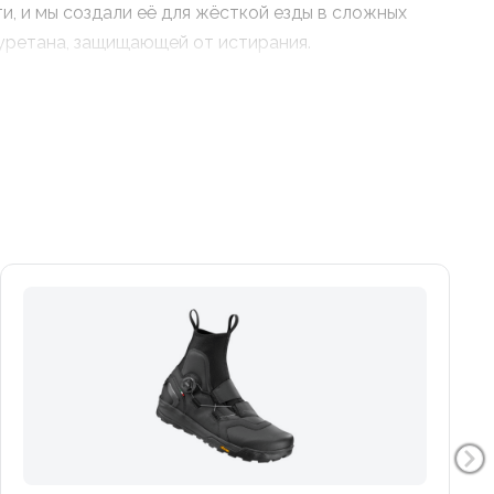
и, и мы создали её для жёсткой езды в сложных
иуретана, защищающей от истирания.