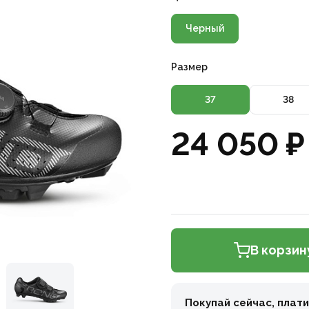
Черный
Размер
37
38
24 050 ₽
В корзин
Покупай сейчас, плат