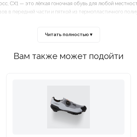
сс, CX1 — это лёгкая гоночная обувь для любой местност
ывов в передней части и пяткой из термопластичного пол
Читать полностью ▾
Вам также может подойти