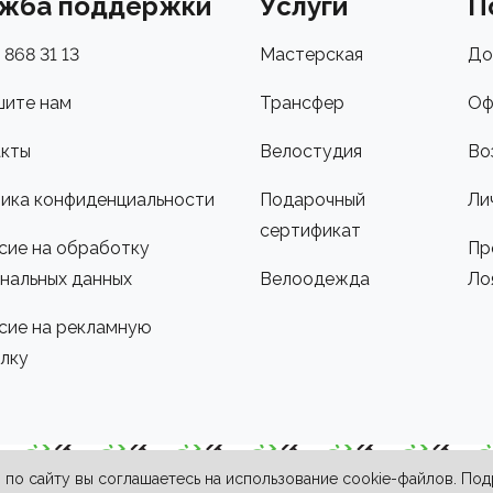
жба поддержки
Услуги
П
 868 31 13
Мастерская
До
ите нам
Трансфер
Оф
кты
Велостудия
Во
ика конфиденциальности
Подарочный
Ли
сертификат
сие на обработку
Пр
нальных данных
Велоодежда
Ло
сие на рекламную
лку
по сайту вы соглашаетесь на использование cookie-файлов. По