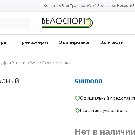
Контакты
Блог
Трансфер
Клуб Велоспорт
Новости
В
ары
Тренажеры
Экипировка
Запчасти
уфли Shimano SH-XC100 / Черный
ерный
Официальный представи
Гарантия лучшей цены
ники
Нет в наличи