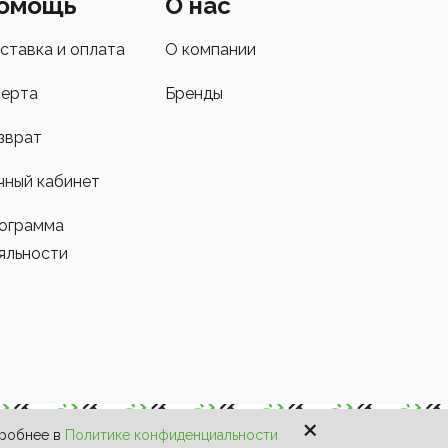
омощь
О нас
ставка и оплата
О компании
ерта
Бренды
зврат
чный кабинет
ограмма
яльности
×
дробнее в
Политике конфиденциальности