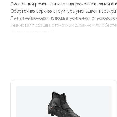
Смещенный ремень снимает напряжение в самой вы
Оберточная верхняя структура уменьшает перекрыти
Легкая нейлоновая подошва, усиленная стекловоло
Резиновая подошва с гоночным дизайном XC обеспе
Индекс жесткости: 5"