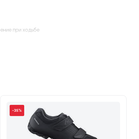
ение при ходьбе
-35%