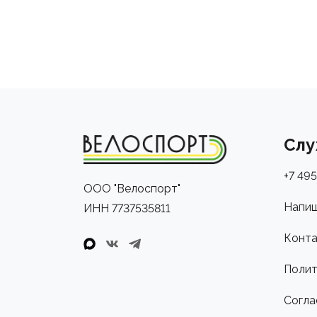
Слу
+7 495
ООО "Велоспорт"
Напиш
ИНН 7737535811
Конта
Полит
Согла