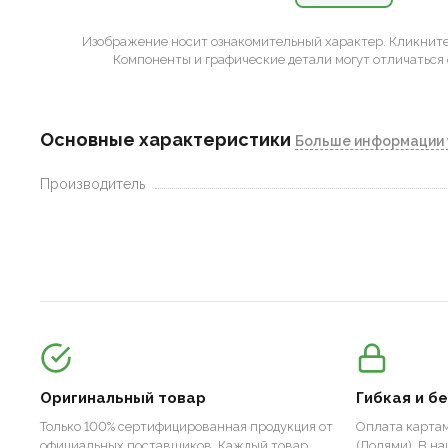
Изображение носит ознакомительный характер.
Кликните 
Компоненты и графические детали могут отличаться 
Основные характеристики
Больше информации 
Производитель
Оригинальный товар
Гибкая и б
Только 100% сертифицированная продукция от
Оплата картам
официальных поставщиков. Каждый товар
(Долями). В н