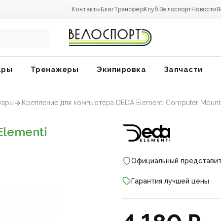
Контакты
Блог
Трансфер
Клуб Велоспорт
Новости
В
ары
Тренажеры
Экипировка
Запчасти
уары
Крепление для компьютера DEDA Elementi Computer Mount 
Elementi
Официальный представи
Гарантия лучшей цены
ники