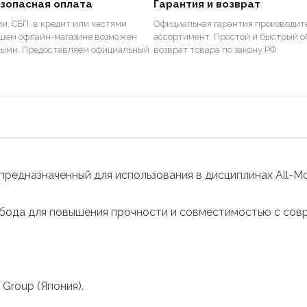
езопасная оплата
Гарантия и возврат
и, СБП, в кредит или частями
Официальная гарантия производите
ашем офлайн-магазине возможен
ассортимент. Простой и быстрый о
ными. Предоставляем официальный
возврат товара по закону РФ.
едназначенный для использования в дисциплинах All-Moun
ода для повышения прочности и совместимостью с соврем
Group (Япония).