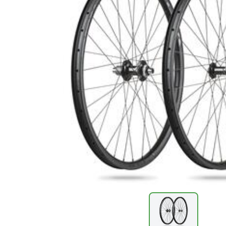
Велокросс
Питьевые системы
Одежда для бега
Шифтер/тормозные ручки
Инструменты для вилок и рам
▶
▶
Трек
Спортивные часы
Беговые кроссовки
Колеса / Покрышки / Камеры
Наборы и мультиинструмент
▶
Рамы
Сумки и системы хранения
Носки, гольфы и гетры
Запасные части / Болты
Специализированные инструменты
▶
Детские
Транспорт и хранение
Гидрокостюмы
Педали
Велоаптечки
▶
BMX
Фляги
Купальники и плавки
Троса/оплетки
Щетки
Электровелосипеды
Флягодержатели
Очки для плавания
Di2 - Провода, Батареи, Блоки, Зарядки, З/Ч
Велохимия
Фонари
Аксессуары для плавания
Стойки ремонтные
▶
Повседневная спортивная одежда
Универсальные ключи
▶
Рюкзаки и сумки
Стельки
Косметика