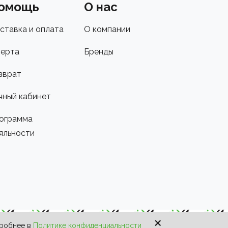
омощь
О нас
ставка и оплата
О компании
ерта
Бренды
зврат
чный кабинет
ограмма
яльности
×
дробнее в
Политике конфиденциальности