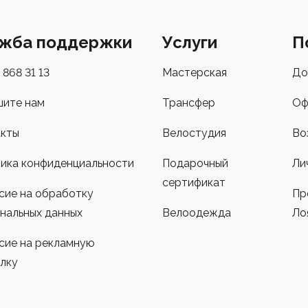
жба поддержки
Услуги
П
 868 31 13
Мастерская
До
ите нам
Трансфер
Оф
кты
Велостудия
Во
ика конфиденциальности
Подарочный
Ли
сертификат
сие на обработку
Пр
нальных данных
Велоодежда
Ло
сие на рекламную
лку