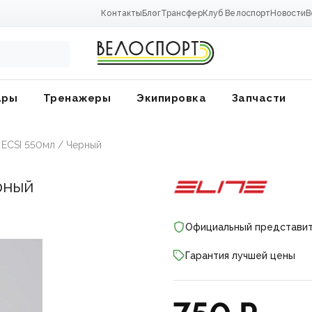
Контакты
Блог
Трансфер
Клуб Велоспорт
Новости
В
ары
Тренажеры
Экипировка
Запчасти
a ECSI 550мл / Черный
рный
Официальный представи
Гарантия лучшей цены
ники