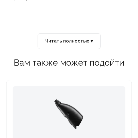
склюзивный дизайн, посвященный
Читать полностью ▾
 выбор как для ежедневного
увенира.
Вам также может подойти
ионных, более тонких (но
ает эту флягу одной из
ссейных гонок и экономии
 с высокой пропускной
ток жидкости. Вы
ягу, не отвлекаясь от
пищевой пластик без BPA легко