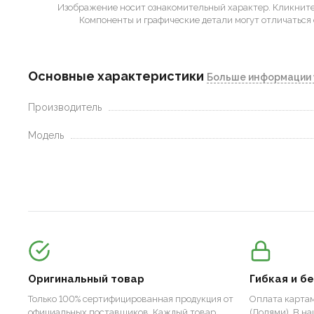
Изображение носит ознакомительный характер.
Кликните 
Компоненты и графические детали могут отличаться 
Основные характеристики
Больше информации 
Производитель
Модель
Оригинальный товар
Гибкая и б
Только 100% сертифицированная продукция от
Оплата картам
официальных поставщиков. Каждый товар
(Долями). В н