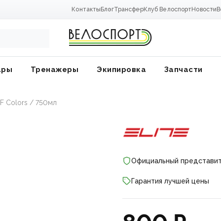
Контакты
Блог
Трансфер
Клуб Велоспорт
Новости
В
ары
Тренажеры
Экипировка
Запчасти
DF Colors / 750мл
Официальный представи
Гарантия лучшей цены
ники