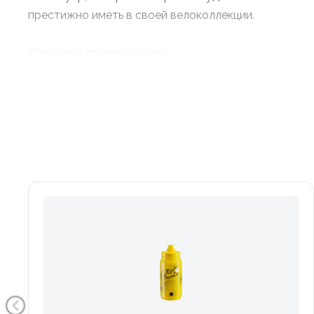
престижно иметь в своей велоколлекции.
Ключевые преимущества:
- Официальная серия (Лимитированный выпуск): Эк
самым престижным мировым велогонкам. Отличный
использования, так и в качестве коллекционного с
- Сверхлегкая конструкция: Использование инновац
прочных) материалов в средней части корпуса дел
самых легких в мире, что критически важно для шо
каждого грамма.
- Клапан High-Flow: Соска увеличенного диаметра
способностью обеспечивает быстрый и мощный по
сможете мгновенно утолить жажду, слегка сжав фл
дороги.
- Эргономичность и комфорт: Мягкий и податливый 