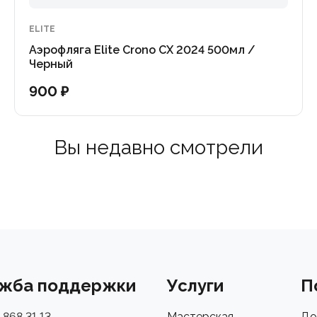
отой стандарт, обеспечивающий
остью в флягодержателе.
ELITE
Аэрофляга Elite Crono CX 2024 500мл /
рнет-магазине "Велоспорт" или
Черный
ши эксперты всегда готовы
900 ₽
альную консультацию и ответить
Вы недавно смотрели
жба поддержки
Услуги
П
 868 31 13
Мастерская
До