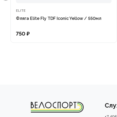
сжимается одной рукой. Объем 550 мл — это зол
идеальный баланс между запасом воды и компактн
ELITE
Фляга Elite Fly TDF Iconic Yellow / 550мл
Оформите заказ онлайн с удобной доставкой в инте
загляните в один из наших розничных магазинов. На
750 ₽
показать аксессуары вживую, провести профессион
на все ваши вопросы!
Слу
+7 495