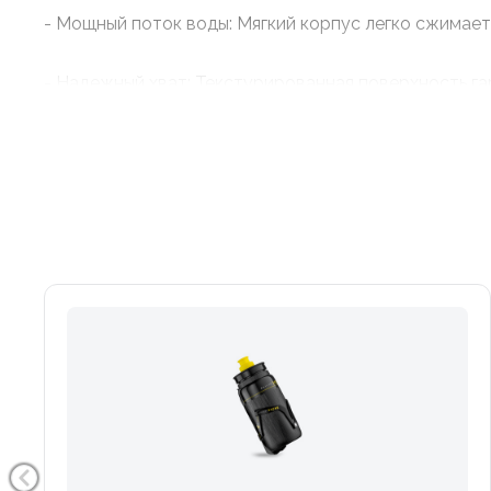
- Мощный поток воды: Мягкий корпус легко сжимает
- Надежный хват: Текстурированная поверхность гар
- Экологичность и гигиена: Расширенное на 20% го
эко-пластика (без BPA) и не сохраняет запахи.
Флягодержатель Elite Custom Race Plus Maillot Jaune
- Выбор Гранд-туров: Один из самых популярных ф
- Жесткая фиксация: Конструкция, армированная ст
жестком бездорожье.
- Удобство: Компактный профиль и запатентованный
размера.