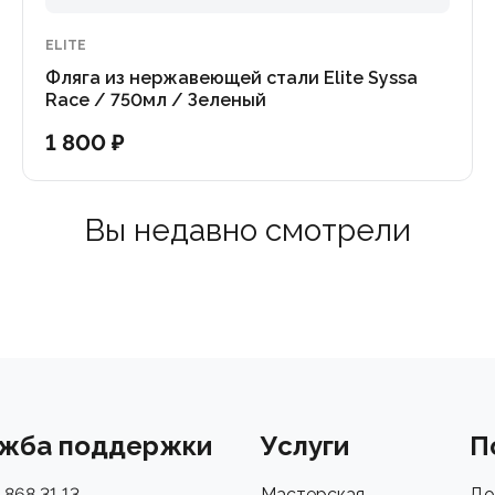
ду стиль и технологии победителей Тур де Франс!
ELITE
Фляга из нержавеющей стали Elite Syssa
Race / 750мл / Зеленый
1 800 ₽
Вы недавно смотрели
жба поддержки
Услуги
П
 868 31 13
Мастерская
До