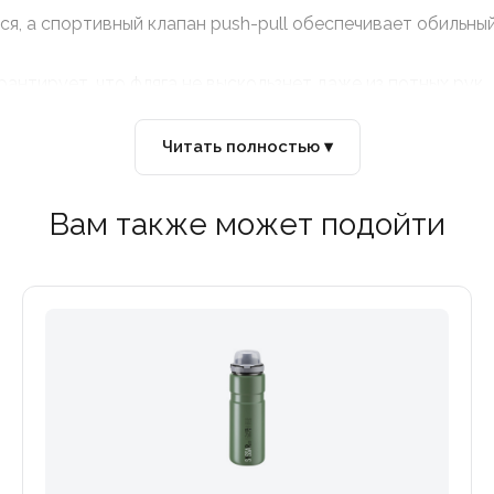
ся, а спортивный клапан push-pull обеспечивает обильны
антирует, что фляга не выскользнет даже из потных рук.
рлышко упрощает засыпку изотоника и мытье. Фляга полно
Читать полностью ▾
Вам также может подойти
:
лягодержателей в профессиональном пелотоне.
екловолокном, отлично гасит вибрации и намертво удержи
 дизайн позволяют легко доставать и вставлять флягу на