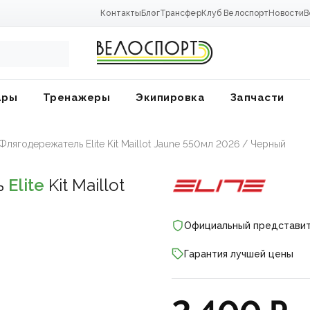
Контакты
Блог
Трансфер
Клуб Велоспорт
Новости
В
ары
Тренажеры
Экипировка
Запчасти
лягодережатель Elite Kit Maillot Jaune 550мл 2026 / Черный
ь
Elite
Kit Maillot
Официальный представи
Гарантия лучшей цены
ники