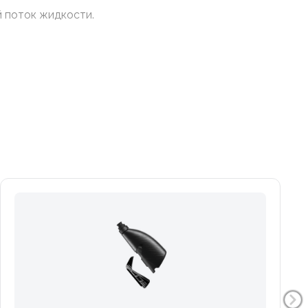
й поток жидкости.
стью разбирается, создана из перерабатываемого
вает флягу (диаметр 74 мм) даже на брусчатке и
 ходу, что особенно актуально для рам небольшого