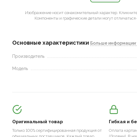
Изображение носит ознакомительный характер.
Кликните 
Компоненты и графические детали могут отличаться 
Основные характеристики
Больше информации 
Производитель
Модель
Оригинальный товар
Гибкая и б
Только 100% сертифицированная продукция от
Оплата картам
официальных поставщиков. Каждый товар
(Долями). В н