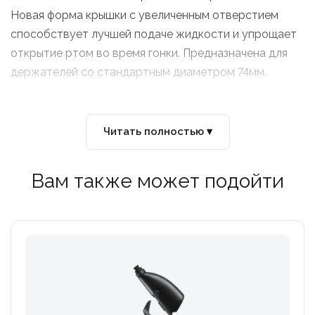
Новая форма крышки с увеличенным отверстием
способствует лучшей подаче жидкости и упрощает
открытие ртом во время гонки. Предназначена для
держателей со стандартным диаметром 74мм.
Пищевой инновационный пластик с
антибактериальными свойствами
Читать полностью ▾
Мягкая бутылка позволяет давлением кисти
увеличивать поток жидкости
Вам также может подойти
Новая форма крышки с увеличенным отверстием и
легким открытием
Широкое горло для удобства наполнения или мытья
Низкий профиль для небольших рам
Диаметр 74мм стандартный"