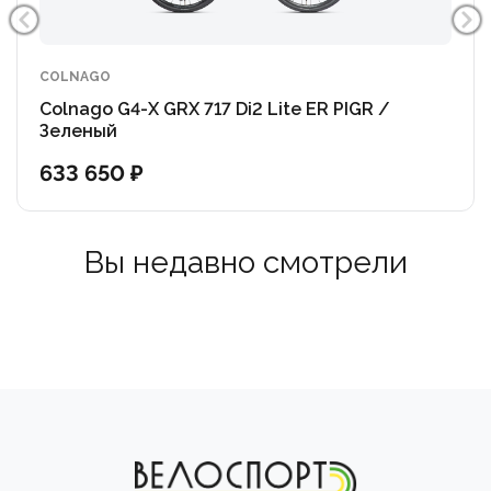
мм больше, чем у предыдущей модели.
Оснащена четырьмя точками крепления для
COLNAGO
флягодержателей и небольших сумок, что делает ее
Colnago G4-X GRX 717 Di2 Lite ER PIGR /
подходящей для длительных поездок.
Зеленый
633 650 ₽
Геометрия стала более агрессивной по сравнению с
G3-X: рич (reach) немного увеличился, а рулевой
стакан стал чуть более крутым для более точного
Вы недавно смотрели
управления.
Электронная трансмиссия Shimano GRX 825 Di2 2x12
— Выпущенная в 2024 году специально для гравийных
велосипедов. Она сочетает в себе эргономику и
надежность гравийной серии с молниеносной
скоростью переключения.