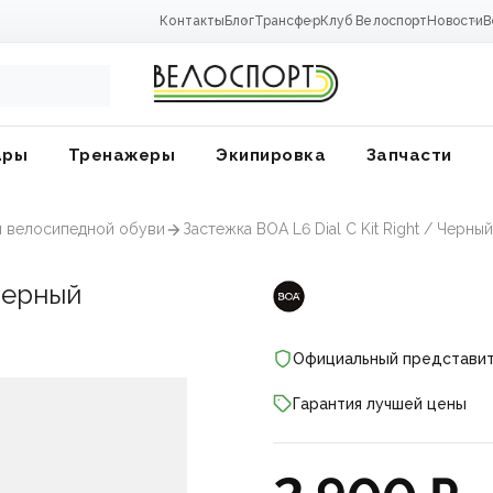
Контакты
Блог
Трансфер
Клуб Велоспорт
Новости
В
ары
Тренажеры
Экипировка
Запчасти
я велосипедной обуви
Застежка BOA L6 Dial C Kit Right / Черный
 Черный
Официальный представи
Гарантия лучшей цены
ники