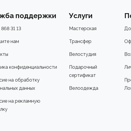
жба поддержки
Услуги
П
 868 31 13
Мастерская
До
ите нам
Трансфер
Оф
кты
Велостудия
Во
ика конфиденциальности
Подарочный
Ли
сертификат
сие на обработку
Пр
нальных данных
Велоодежда
Ло
сие на рекламную
лку