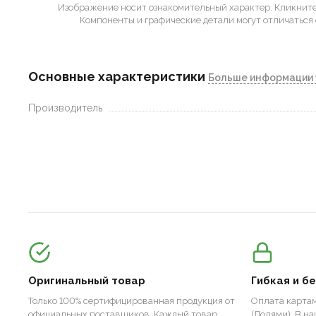
Изображение носит ознакомительный характер.
Кликните 
Компоненты и графические детали могут отличаться 
Основные характеристики
Больше информации 
Производитель
Оригинальный товар
Гибкая и б
Только 100% сертифицированная продукция от
Оплата картам
официальных поставщиков. Каждый товар
(Долями). В н