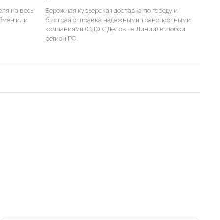
ля на весь
Бережная курьерская доставка по городу и
бмен или
быстрая отправка надежными транспортными
компаниями (СДЭК, Деловые Линии) в любой
регион РФ.