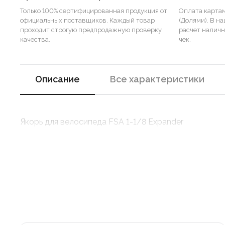
Только 100% сертифицированная продукция от
Оплата картам
официальных поставщиков. Каждый товар
(Долями). В н
проходит строгую предпродажную проверку
расчет налич
качества.
чек.
Описание
Все характеристики
Якорь для велосипеда FSA 1-1/8 Expander