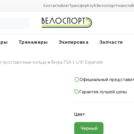
Контакты
Блог
Трансфер
Клуб Велоспорт
Новости
В
ары
Тренажеры
Экипировка
Запчасти
и проставочные кольца
Якорь FSA 1-1/8" Expander
Официальный представи
Гарантия лучшей цены
Цвет
ники
Черный