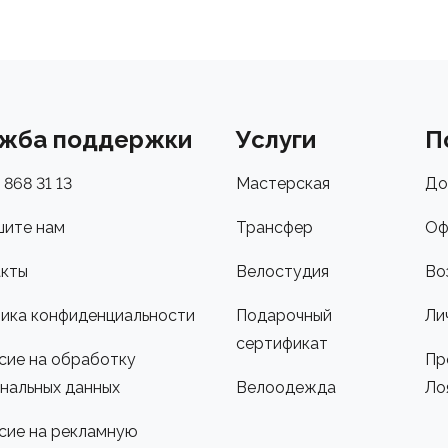
жба поддержки
Услуги
П
 868 31 13
Мастерская
До
ите нам
Трансфер
Оф
кты
Велостудия
Во
ика конфиденциальности
Подарочный
Ли
сертификат
сие на обработку
Пр
нальных данных
Велоодежда
Ло
сие на рекламную