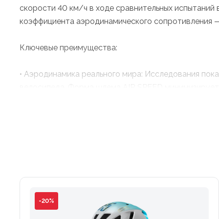
скорости 40 км/ч в ходе сравнительных испытаний
коэффициента аэродинамического сопротивления — 
Ключевые преимущества:
• Аэродинамика реального мира: Исследования пока
велосипеда. Форма шлема AIR SPEED минимизирует 
на открытом воздухе (в Кальпе) и на треке (в Вален
гонки.
• Экстремальная вентиляция: Аэродинамика не долж
турбина, ускоряя отток горячего воздуха. Это обе
всей дистанции.
• Безупречный комфорт и посадка: Компактный и ле
отлично подходит даже для повседневных поездок. С
• Премиальные детали: Шлем укомплектован ультрас
-20%
гипоаллергенные подкладки легко снимаются для ст