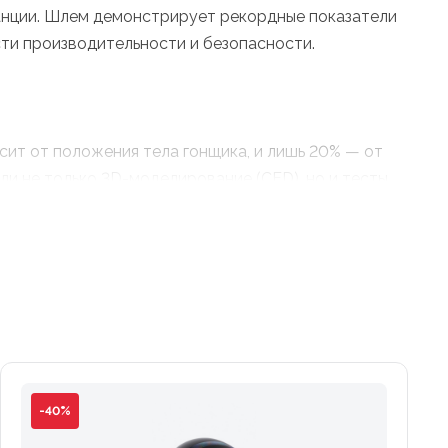
анции. Шлем демонстрирует рекордные показатели
ти производительности и безопасности.
сит от положения тела гонщика, и лишь 20% — от
 не только 3D-моделирование (CFD), но и тесты
огда, когда вы активно двигаете головой во время
 и 3 продольных внутренних канала работают как
т поддерживать голову в прохладе на протяжении
иями (словно нарисованными самим ветром),
оить посадку как по обхвату, так и по высоте.
 расстегнуть одной рукой даже на ходу. Мягкие
-40%