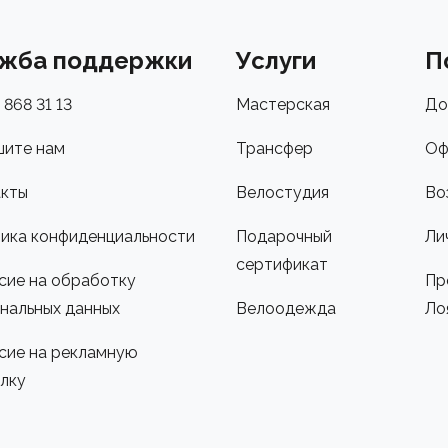
жба поддержки
Услуги
П
 868 31 13
Мастерская
До
ите нам
Трансфер
Оф
кты
Велостудия
Во
ика конфиденциальности
Подарочный
Ли
сертификат
сие на обработку
Пр
нальных данных
Велоодежда
Ло
сие на рекламную
лку