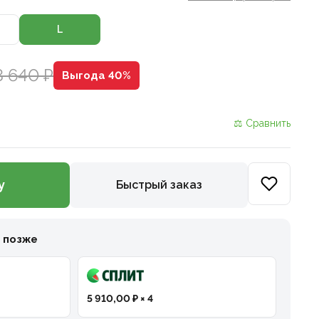
L
3 640 ₽
Выгода 40%
⚖ Сравнить
у
Быстрый заказ
и позже
5 910,00 ₽ × 4