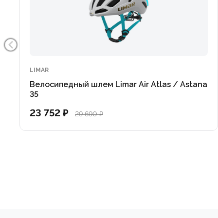
Технические характеристики:
• Конструкция: Monoshell in-mould (литая поликарб
• Вентиляция: 12 отверстий, 3 внутренних продольн
• Система регулировки: AirFit-System (настройка по
LIMAR
• Застежка: Магнитная пряжка Fidlock
Велосипедный шлем Limar Air Atlas / Astana
• Подкладка: Гипоаллергенная, съемная, моющаяся
35
• Посадка: Pro (Профессиональная гоночная)
23 752 ₽
29 690 ₽
• Размеры (обхват головы): S (52-56 см), M (54-58 см),
• Вес: S — 235 г, M — 250 г, L — 270 г
Limar AIR SPEED — это идеальная комбинация преи