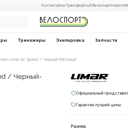
Контакты
Блог
Трансфер
Клуб Велоспорт
Новости
В
ары
Тренажеры
Экипировка
Запчасти
лем Limar Air Speed / Черный-Матовый
ed / Черный-
Официальный представи
Гарантия лучшей цены
ники
Размер