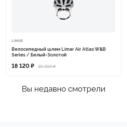
онатная оболочка с EPS)
ых воздушных канала
 высоте и обхвату)
LIMAR
Велосипедный шлем Limar Air Atlas W&B
Series / Белый-Золотой
18 120 ₽
30 200 ₽
 L (57-61 см)
Вы недавно смотрели
мущества в аэродинамической трубе и превосходной дина