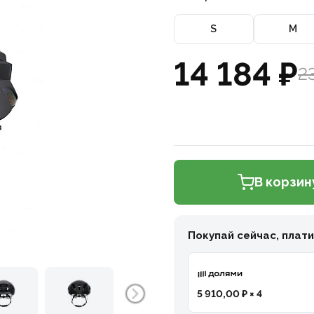
S
M
14 184 ₽
2
В корзин
Покупай сейчас, плат
5 910,00 ₽ × 4