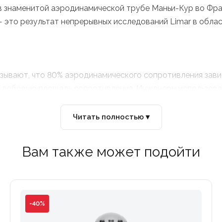
 в знаменитой аэродинамической трубе Маньи-Кур во Фр
это результат непрерывных исследований Limar в облас
зывают, что 80% аэродинамического сопротивления зави
лобовую площадь сопротивления. Инженеры использовали
сии). В результате шлем идеально «режет» воздух даже т
Читать полностью ▾
на идти в ущерб комфорту. 12 вентиляционных отверстий
спечивает мгновенное внутреннее охлаждение и позволяе
Вам также может подойти
гкий шлем, с его привлекательной формой и плавными лин
истема регулировки AirFit-System позволяет точно настр
овременной магнитной застежкой Fidlock, которую легко
-40%
ирки.