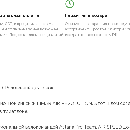
езопасная оплата
Гарантия и возврат
и, СБП, в кредит или частями
Официальная гарантия производите
ашем офлайн-магазине возможен
ассортимент. Простой и быстрый о
ными. Предоставляем официальный
возврат товара по закону РФ.
D: Рожденный для гонок
ционной линейки LIMAR AIR REVOLUTION. Этот шлем созд
в триатлоне.
иональной велокомандой Astana Pro Team, AIR SPEED до