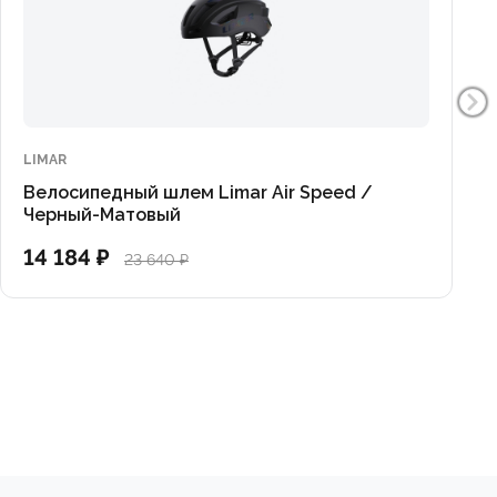
LIMAR
Велосипедный шлем Limar Air Speed /
Черный-Матовый
14 184 ₽
23 640 ₽
мики на реальной дороге!