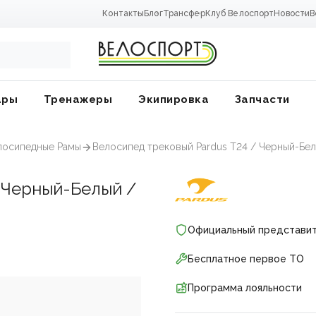
Контакты
Блог
Трансфер
Клуб Велоспорт
Новости
В
ары
Тренажеры
Экипировка
Запчасти
лосипедные Рамы
Велосипед трековый Pardus T24 / Черный-Бел
 Черный-Белый /
Официальный представи
Бесплатное первое ТО
Программа лояльности
ники