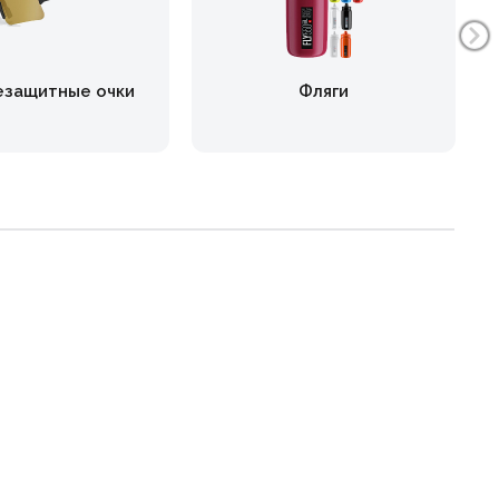
езащитные очки
Фляги