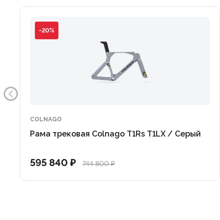
-20%
COLNAGO
Рама трековая Colnago T1Rs T1LX / Серый
595 840 ₽
744 800 ₽