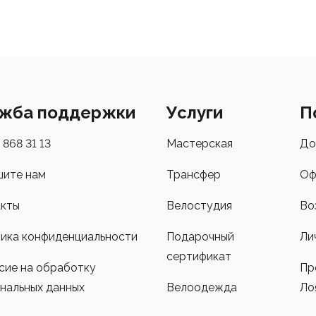
жба поддержки
Услуги
П
 868 31 13
Мастерская
До
ите нам
Трансфер
Оф
кты
Велостудия
Во
ика конфиденциальности
Подарочный
Ли
сертификат
сие на обработку
Пр
нальных данных
Велоодежда
Ло