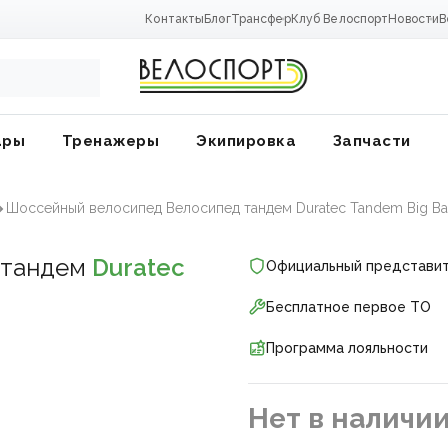
Контакты
Блог
Трансфер
Клуб Велоспорт
Новости
В
ары
Тренажеры
Экипировка
Запчасти
Шоссейный велосипед Велосипед тандем Duratec Tandem Big Ba
 тандем
Duratec
Официальный представи
Бесплатное первое ТО
Программа лояльности
Нет в наличи
ники