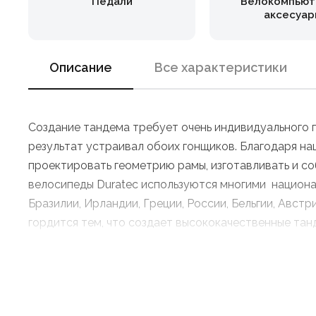
Педали
Велокомпьют
аксесуар
Описание
Все характеристики
Создание тандема требует очень индивидуального п
результат устраивал обоих гонщиков. Благодаря н
проектировать геометрию рамы, изготавливать и с
велосипеды Duratec используются многими национа
Бразилии, Ирландии, Греции, России, Бельгии, Авст
гордится тем, что создает высококачественные тан