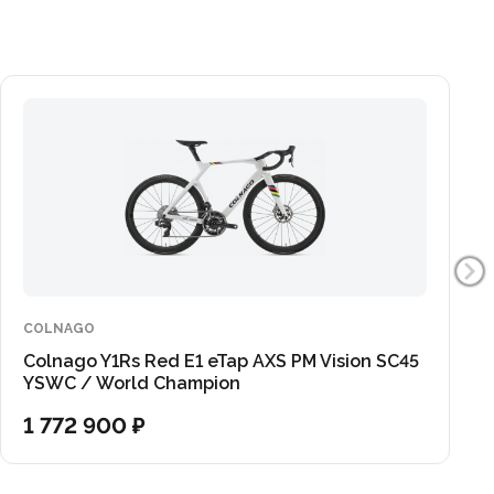
COLNAGO
Colnago Y1Rs Red E1 eTap AXS PM Vision SC45
YSWC / World Champion
1 772 900 ₽