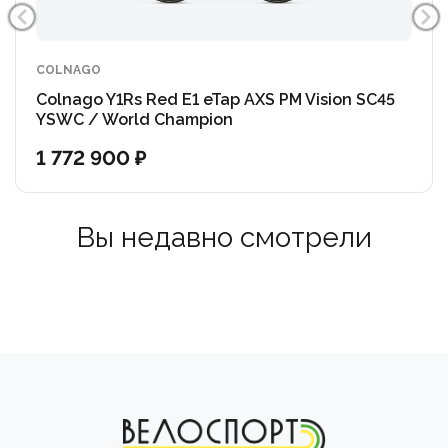
длинных дистанциях.
Тесты, проведенные в реальных условиях, показали,
COLNAGO
что для поддержания скорости 50 км/ч Y1Rs
Colnago Y1Rs Red E1 eTap AXS PM Vision SC45
требуется на 20 Вт меньше, чем V4Rs. Данные
YSWC / World Champion
значения дают значительное преимущество в
1 772 900 ₽
скоростных гонках и при сильном ветре.
Y1Rs совместим с самыми современными
Вы недавно смотрели
электронными системами и имеет полностью
интегрированную конструкцию — от специальных
креплений для флягодержателей до
аэродинамического подседельного штыря. Каждая
деталь оптимизирована для снижения веса и
улучшения внешнего вида.
Y1Rs в первую очередь используют гонщики