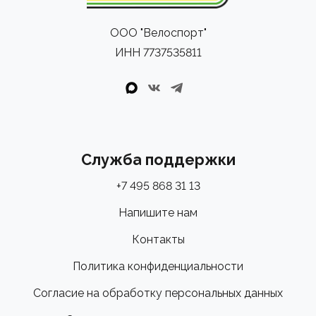
мирового тура (WorldTour) из команды UAE Team
Emirates.
ООО "Велоспорт"
В том числе и Тадей Погачар — именно для него и под
ИНН 7737535811
его запросы во многом и проектировалась эта
аэродинамическая рама. Он использует Y1Rs на
скоростных равнинных этапах и классических гонках,
где важна максимальная аэродинамика.
Служба поддержки
Оформите заказ онлайн с удобной доставкой в
интернет-магазине "Велоспорт" или загляните в один
+7 495 868 31 13
из наших розничных магазинов. Наши эксперты всегда
Напишите нам
готовы показать аксессуары вживую, провести
Контакты
профессиональную консультацию и помочь с
выбором!
Политика конфиденциальности
Согласие на обработку персональных данных