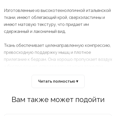
Изготовленные из высокотехнологичной итальянской
ткани, имеют облегающий крой, сверхэластичны и
имеют матовую текстуру, что придает им
сдержанный и лаконичный вид.
Ткань обеспечивает целенаправленную компрессию,
превосходную поддержку мышц и плотное
прилегание к бедрам. Она хорошо пропускает воздух
и быстро сохнет, отводя влагу от кожи даже при
самых интенсивных нагрузках.
Читать полностью ▾
В основе комфорта лежит наша первоклассная
Подкладка C3: эргономичная 3D-структура,
Вам также может подойти
защитный чехол и гелевые вставки, поглощающие
вибрацию при езде на большие расстояния.
Разработана для обеспечения непревзойденной