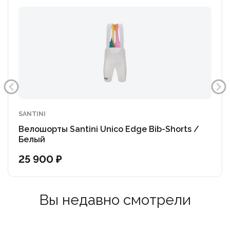
эффективности и поддержки во время самых
сложных поездок.
Лямки изготовлены из цельного бесшовного
материала: передняя часть плавно переходит в
заднюю, обеспечивая полную устойчивость, легкость
и отсутствие натираний.
SANTINI
В качестве завершающего штриха — внутренние
Велошорты Santini Unico Edge Bib-Shorts /
фиксаторы, которые надежно удерживают шорты на
Белый
месте, не сдавливая ногу.
25 900 ₽
- Высококачественная итальянская ткань
Вы недавно смотрели
- Поддержка мышц и посадка профессионального
уровня