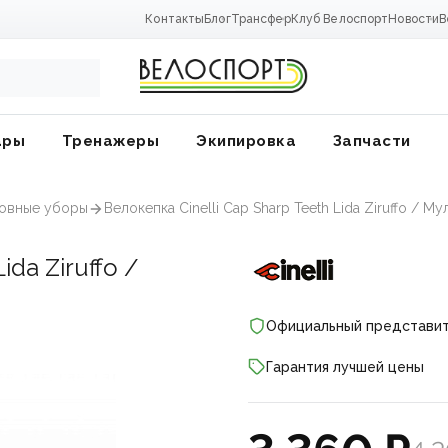
Контакты
Блог
Трансфер
Клуб Велоспорт
Новости
В
ары
Тренажеры
Экипировка
Запчасти
ловные уборы
Велокепка Cinelli Cap Sharp Teeth Lida Ziruffo / М
ida Ziruffo /
Официальный представи
Гарантия лучшей цены
ники