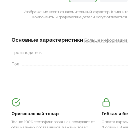
Изображение носит ознакомительный характер.
Кликните 
Компоненты и графические детали могут отличаться 
Основные характеристики
Больше информации 
Производитель
Пол
Оригинальный товар
Гибкая и б
Только 100% сертифицированная продукция от
Оплата картам
официальных поставщиков. Каждый товар
(Долями). В н