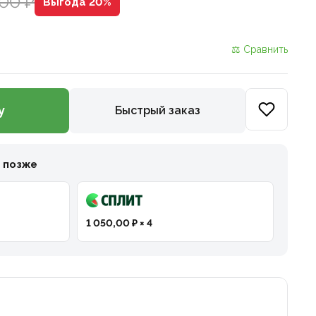
00 ₽
Выгода 20%
⚖ Сравнить
у
Быстрый заказ
и позже
1 050,00 ₽ × 4