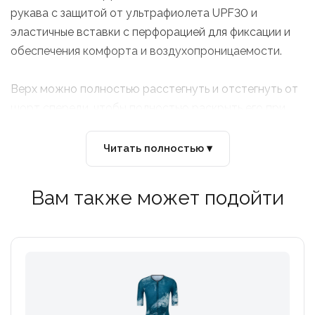
рукава с защитой от ультрафиолета UPF30 и
эластичные вставки с перфорацией для фиксации и
обеспечения комфорта и воздухопроницаемости.
Верх можно полностью расстегнуть и отстегнуть от
шорт спереди, чтобы полностью раскрыть его при
повышении температуры.
Читать полностью ▾
Шорты изготовлены из компрессионной ткани,
которая способствует восстановлению мышц, и
Вам также может подойти
оснащены перфорированными эластичными
вставками на штанинах.
Трисьют с двойным задним карманом и
легкодоступными боковыми отверстиями практичен
и удобен во время забега.