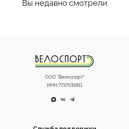
Вы недавно смотрели
наклона и вылет вилки. Когда велосипедист
устанавливает поворотные чипы в переднее
положение, вылет становится меньше, а
управляемость — более отзывчивой. При большем
вылете в заднем положении поворотных чипов
управляемость становится более щадящей.
ООО "Велоспорт"
ИНН 7737535811
Служба поддержки