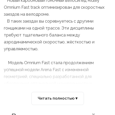
Новый карбоновый гоночный велосипед Ridley
Omnium Fast track оптимизирован для скоростных
заездов на велодроме.
В таких заездах вы соревнуетесь с другими
гонщиками на одной трассе. Эти дисциплины
требуют тщательного баланса между
аэродинамической скоростью, жёсткостью и
управляемостью.
Модель Omnium Fast стала продолжением
успешной модели Arena Fast с измененной
геометрией, специально разработанной для
обеспечения оптимальной маневренности и
отзывчивости в пелотоне. Благодаря
аэродинамической форме труб, новому рулю и
Читать полностью ▾
переключателям в вилке Omnium Fast является
наиболее подходящим велосипедом для всех этапов