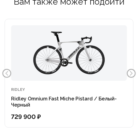
Вам также может подойти
омниума.
Новые рули Omnium Fast отличаются современным
дизайном и аэродинамическими характеристиками.
Расстояние между крайними точками рулей
составляет ровно 35 см — это минимально
допустимое значение в соответствии с правилами
Международного союза велосипедистов. Ширина
рулей в верхней части составляет 30 см, а в нижней
части, в области выноса, увеличивается до 33 см.
Вынос рулей составляет 105 мм, а падение — 120 мм.
RIDLEY
Ridley Omnium Fast Miche Pistard / Белый-
Модель Omnium Fast оснащена поворотными
Черный
чипами в вилке. Это позволяет спортсмену
729 900 ₽
настраивать управляемость велосипеда в
соответствии со своими предпочтениями. Эти
поворотные чипы позволяют регулировать угол