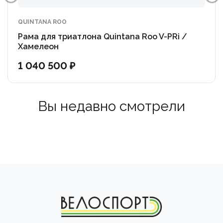
Это означает, что каждая труба, каждый компонент и
каждый миллиметр положения велосипедиста были
QUINTANA ROO
оптимизированы, протестированы и доработаны.
Рама для триатлона Quintana Roo V-PRi /
Хамелеон
Bianchi работали над новым Aquila совместно со
1 040 500 ₽
специалистами WorldTour TT и Кевином Вокленом из
Arkéa-B&B Hotels (победителем этапа Тур де Франс
и участником Олимпиады в Париже 2024 года)
Вы недавно смотрели
Стремитесь побежать на длинных дистанциях
триатлона?
Время выбирать Bianchi Aquila RC TRI.