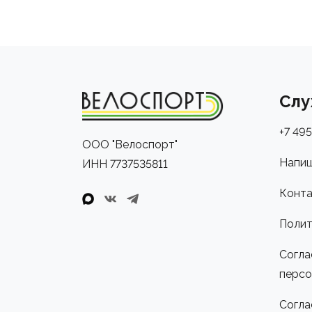
Слу
+7 495
ООО "Велоспорт"
Напиш
ИНН 7737535811
Конта
Полит
Согла
персо
Согла