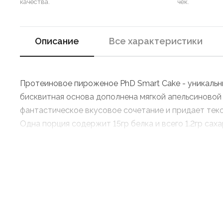
качества.
чек.
Описание
Все характеристики
Протеиновое пироженое PhD Smart Cake - уникальн
бисквитная основа дополнена мягкой апельсиновой 
фантастическое вкусовое сочетание и придает тек
Одна порция содержит 15гр белка и всего 1.2гр сах