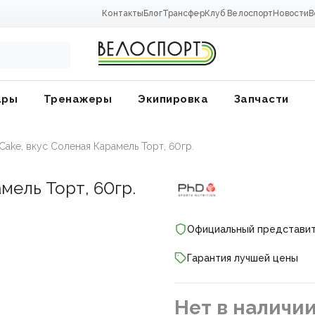
Контакты
Блог
Трансфер
Клуб Велоспорт
Новости
В
ары
Тренажеры
Экипировка
Запчасти
Cake, вкус Соленая Карамель Торт, 60гр.
мель Торт, 60гр.
Официальный представи
Гарантия лучшей цены
ники
Нет в наличи