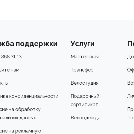
жба поддержки
Услуги
П
 868 31 13
Мастерская
До
ите нам
Трансфер
Оф
кты
Велостудия
Во
ика конфиденциальности
Подарочный
Ли
сертификат
сие на обработку
Пр
нальных данных
Велоодежда
Ло
сие на рекламную