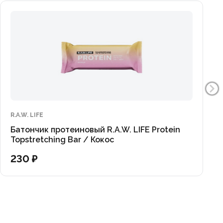
R.A.W. LIFE
Батончик протеиновый R.A.W. LIFE Protein
Topstretching Bar / Кокос
230 ₽