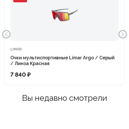
Краеугольный камень модели
Caos — ее исключительная адаптивность. Система
быстрой и интуитивно понятной
смены линз позволяет вам легко переключаться
между основной зеркальной
линзой (Категория 3) для яркого солнца и прозрачной
линзой
LIMAR
(Категория 0), идущей в комплекте, для пасмурных
Очки мультиспортивные Limar Argo / Серый
дней или условий
/ Линза Красная
плохой освещенности. С Limar Caos вы всегда готовы
7 840 ₽
к любым капризам
погоды.
- Идеальная видимость без запотевания: Во время
Вы недавно смотрели
интенсивных нагрузок
кристальная чистота линзы жизненно важна. Очки
Caos оснащены
продуманной системой вентиляции (Anti-fog Air