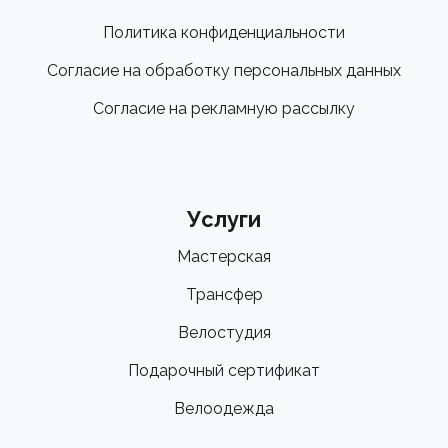
долговечности: очки
Политика конфиденциальности
выдержат суровые условия соревнований и при
Согласие на обработку персональных данных
этом будут максимально
комфортно сидеть на лице.
Согласие на рекламную рассылку
- Индивидуальная посадка и стабильность: Очки
«намертво» фиксируются на лице
благодаря носоупору с высоким коэффициентом
сцепления и полностью
Услуги
регулируемым окончаниям дужек. Шлем останется
Мастерская
на месте даже на
самых жестких кочках или при сильном
Трансфер
потоотделении, обеспечивая
Велостудия
надежную посадку, словно сделанную на заказ.
Подарочный сертификат
Технические характеристики:
Велоодежда