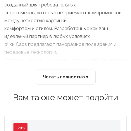
созданный для требовательных
спортсменов, которые не приемлют компромиссов
между четкостью картинки,
комфортом и стилем. Разработанные как ваш
идеальный партнер в любых условиях,
очки Caos предлагают панорамное поле зрения и
передовые технологии.
Сосредоточьтесь только на дороге, трейле или треке
впереди,
наслаждаясь идеальным слиянием легкой
Читать полностью ▾
конструкции и бескомпромиссной
надежности.
Вам также может подойти
Ключевые преимущества:
- Универсальность в любую погоду (Сменные линзы):
-20%