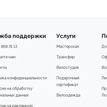
жба поддержки
Услуги
П
 868 31 13
Мастерская
До
ите нам
Трансфер
Оф
кты
Велостудия
Во
ика конфиденциальности
Подарочный
Ли
сертификат
сие на обработку
Пр
нальных данных
Велоодежда
Ло
сие на рекламную