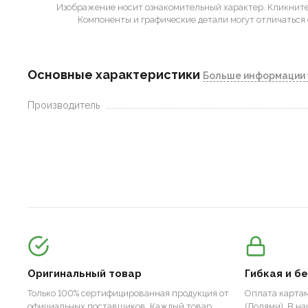
Изображение носит ознакомительный характер.
Кликните 
Компоненты и графические детали могут отличаться 
Основные характеристики
Больше информации 
Производитель
Оригинальный товар
Гибкая и б
Только 100% сертифицированная продукция от
Оплата картам
официальных поставщиков. Каждый товар
(Долями). В н