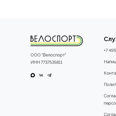
Слу
+7 495
ООО "Велоспорт"
Напиш
ИНН 7737535811
Конта
Полит
Согла
персо
Согла