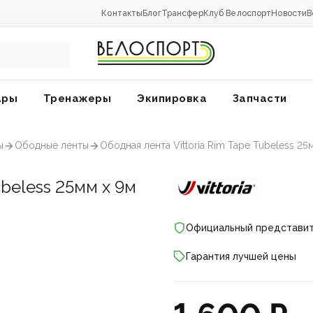
Контакты
Блог
Трансфер
Клуб Велоспорт
Новости
В
ары
Тренажеры
Экипировка
Запчасти
ы
Ободные ленты
Ободная лента Vittoria Rim Tape Tubeless 25
beless 25мм x 9м
Официальный представи
Гарантия лучшей цены
ники