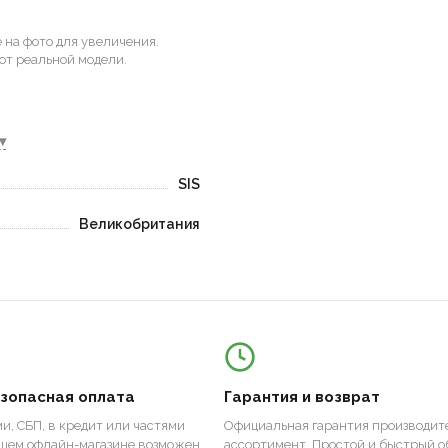
на фото для увеличения.
от реальной модели.
▾
SIS
Великобритания
езопасная оплата
Гарантия и возврат
и, СБП, в кредит или частями
Официальная гарантия производите
ашем офлайн-магазине возможен
ассортимент. Простой и быстрый о