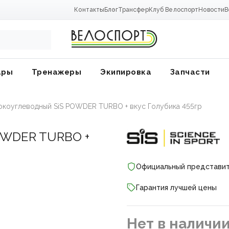
Контакты
Блог
Трансфер
Клуб Велоспорт
Новости
В
ары
Тренажеры
Экипировка
Запчасти
окоуглеводный SiS POWDER TURBO + вкус Голубика 455гр
WDER TURBO +
Официальный представи
Гарантия лучшей цены
ники
Нет в наличи