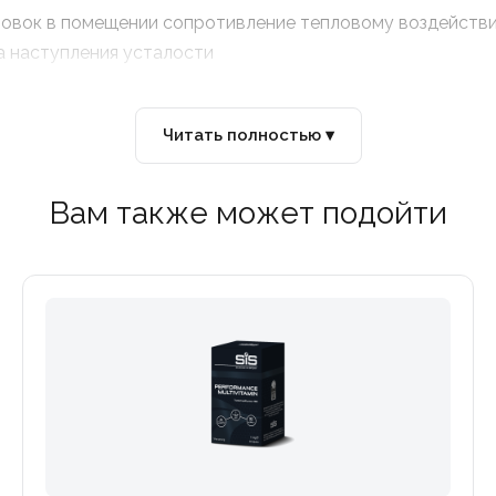
ровок в помещении сопротивление тепловому воздейств
 наступления усталости
Читать полностью ▾
Вам также может подойти