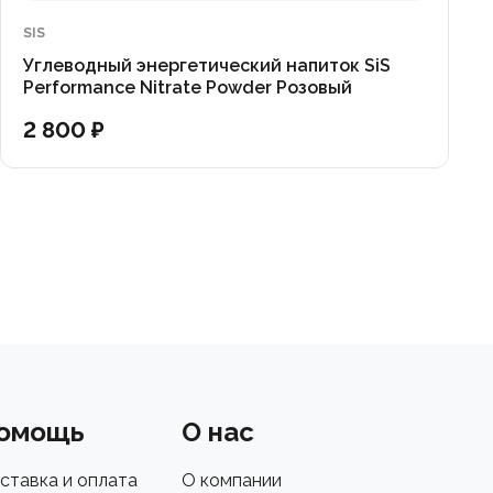
SIS
Углеводный энергетический напиток SiS
Performance Nitrate Powder Розовый
грейфрут 550гр.
2 800 ₽
омощь
О нас
ставка и оплата
О компании