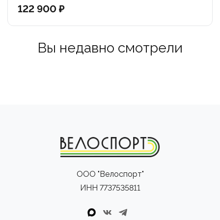
нидерландского бренда SD. Шатуны, руль, вынос и
122 900 ₽
втулки идеально подобраны под эргономику и вес
райдера категории Expert.
Вы недавно смотрели
Облегченный вилсет: Гоночные колеса собраны на
узких и легких двойных ободах (стандарт 20x1-3/8") и
накатистых втулках SD с закрытыми промышленными
подшипниками. Задняя втулка с быстрым зацепом
помогает моментально разгоняться после
прохождения виражей.
ООО "Велоспорт"
ИНН 7737535811