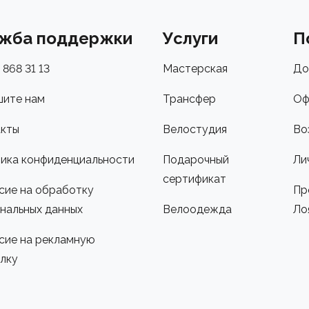
жба поддержки
Услуги
П
 868 31 13
Мастерская
До
ите нам
Трансфер
Оф
кты
Велостудия
Во
ика конфиденциальности
Подарочный
Ли
сертификат
сие на обработку
Пр
нальных данных
Велоодежда
Ло
сие на рекламную
лку