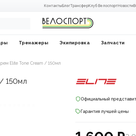
Контакты
Блог
Трансфер
Клуб Велоспорт
Новости
В
ары
Тренажеры
Экипировка
Запчасти
рем Elite Tone Cream / 150мл
/ 150мл
Официальный представи
Гарантия лучшей цены
ники