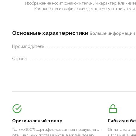
Изображение носит ознакомительный характер.
Кликните 
Компоненты и графические детали могут отличаться 
Основные характеристики
Больше информации 
Производитель
Страна
Оригинальный товар
Гибкая и б
Только 100% сертифицированная продукция от
Оплата картам
официальных поставщиков. Каждый товар
(Долями). В н