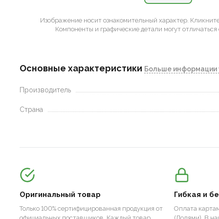
Изображение носит ознакомительный характер.
Кликните 
Компоненты и графические детали могут отличаться 
Основные характеристики
Больше информации 
Производитель
Страна
Оригинальный товар
Гибкая и б
Только 100% сертифицированная продукция от
Оплата картам
официальных поставщиков. Каждый товар
(Долями). В н