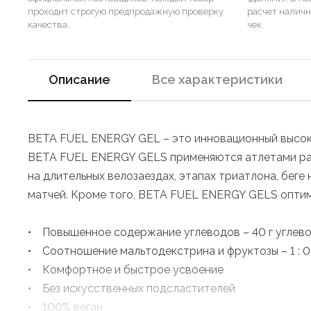
проходит строгую предпродажную проверку
расчет налич
качества.
чек.
Описание
Все характеристики
BETA FUEL ENERGY GEL – это инновационный высоко
BETA FUEL ENERGY GELS применяются атлетами разн
на длительных велозаездах, этапах триатлона, беге
матчей. Кроме того, BETA FUEL ENERGY GELS оптима
• Повышенное содержание углеводов – 40 г углево
• Соотношение мальтодекстрина и фруктозы – 1 : 0
• Комфортное и быстрое усвоение
• Без искусственных подсластителей
• 100% веган