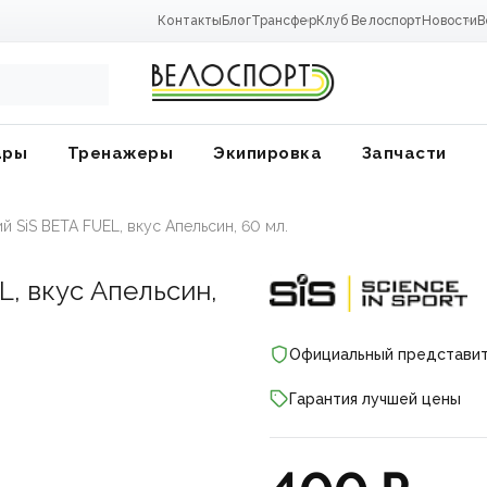
Контакты
Блог
Трансфер
Клуб Велоспорт
Новости
В
ары
Тренажеры
Экипировка
Запчасти
й SiS BETA FUEL, вкус Апельсин, 60 мл.
, вкус Апельсин,
Официальный представи
Гарантия лучшей цены
ники