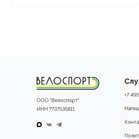
Слу
+7 495
ООО "Велоспорт"
Напиш
ИНН 7737535811
Конта
Полит