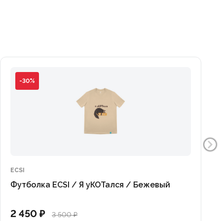
-30%
ECSI
Футболка ECSI / Я уКОТался / Бежевый
2 450 ₽
3 500 ₽