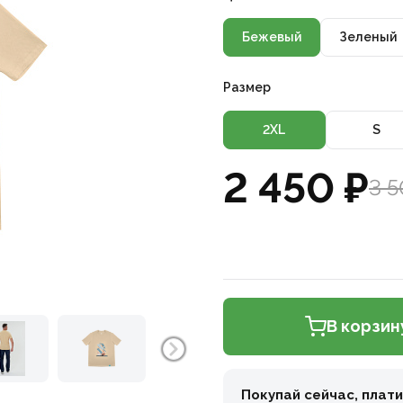
Бежевый
Зеленый
Размер
2XL
S
2 450 ₽
3 5
В корзин
Покупай сейчас, плат