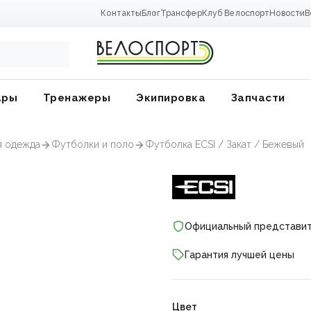
Контакты
Блог
Трансфер
Клуб Велоспорт
Новости
В
ары
Тренажеры
Экипировка
Запчасти
я одежда
Футболки и поло
Футболка ECSI / Закат / Бежевый
Официальный представи
Гарантия лучшей цены
ники
Цвет