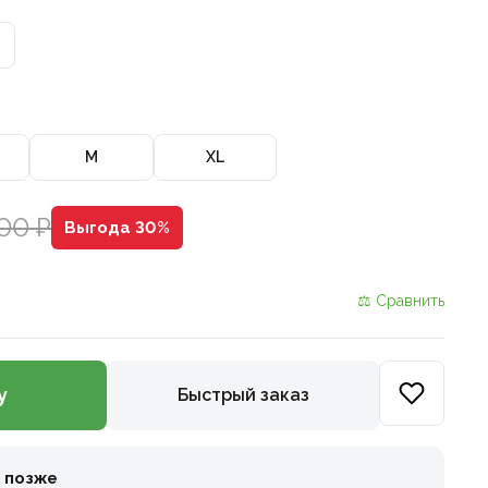
M
XL
00 ₽
Выгода 30%
⚖ Сравнить
у
Быстрый заказ
и позже