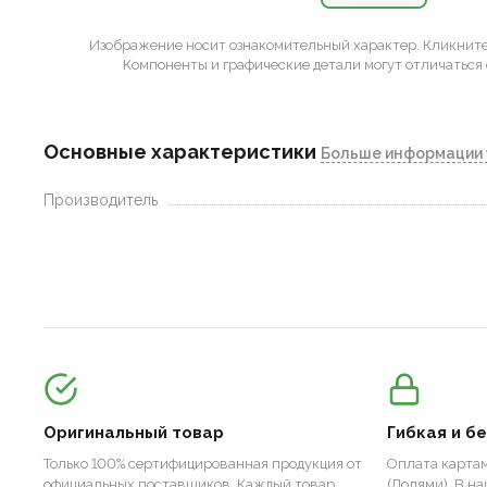
Изображение носит ознакомительный характер.
Кликните 
Компоненты и графические детали могут отличаться 
Основные характеристики
Больше информации 
Производитель
Оригинальный товар
Гибкая и б
Только 100% сертифицированная продукция от
Оплата картам
официальных поставщиков. Каждый товар
(Долями). В н