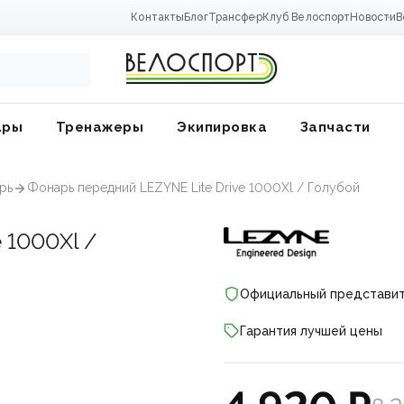
Контакты
Блог
Трансфер
Клуб Велоспорт
Новости
В
ары
Тренажеры
Экипировка
Запчасти
рь
Фонарь передний LEZYNE Lite Drive 1000Xl / Голубой
e 1000Xl /
Официальный представи
Гарантия лучшей цены
ники