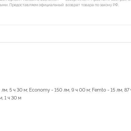
ными. Предоставляем официальный
возврат товара по закону РФ.
м, 5 ч 30 м; Economy - 150 лм, 9 ч 00 м; Femto - 15 лм, 87 ч
м, 1 ч 30 м