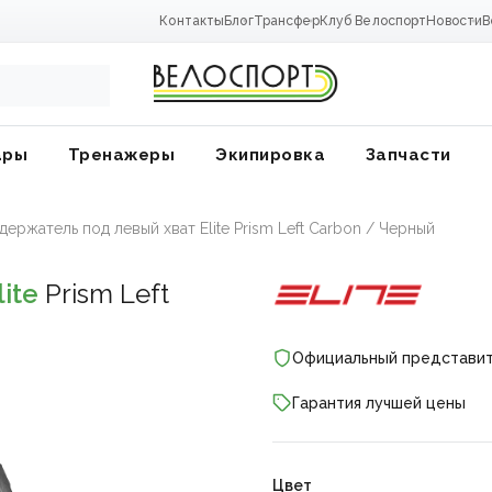
Контакты
Блог
Трансфер
Клуб Велоспорт
Новости
В
ары
Тренажеры
Экипировка
Запчасти
ержатель под левый хват Elite Prism Left Carbon / Черный
lite
Prism Left
Официальный представи
Гарантия лучшей цены
ники
Цвет