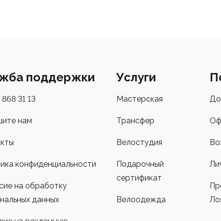
жба поддержки
Услуги
П
 868 31 13
Мастерская
До
ите нам
Трансфер
Оф
кты
Велостудия
Во
ика конфиденциальности
Подарочный
Ли
сертификат
сие на обработку
Пр
нальных данных
Велоодежда
Ло