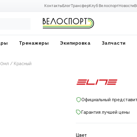
Контакты
Блог
Трансфер
Клуб Велоспорт
Новости
В
ары
Тренажеры
Экипировка
Запчасти
550мл / Красный
Официальный представи
Гарантия лучшей цены
ники
Цвет