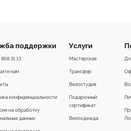
жба поддержки
Услуги
П
 868 31 13
Мастерская
До
ите нам
Трансфер
Оф
кты
Велостудия
Во
ика конфиденциальности
Подарочный
Ли
сертификат
сие на обработку
Пр
нальных данных
Велоодежда
Ло