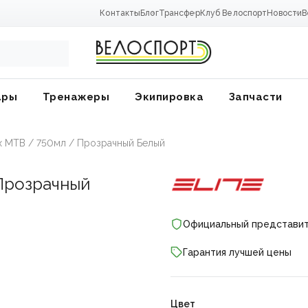
Контакты
Блог
Трансфер
Клуб Велоспорт
Новости
В
ары
Тренажеры
Экипировка
Запчасти
Tex MTB / 750мл / Прозрачный Белый
 Прозрачный
Официальный представи
Гарантия лучшей цены
ники
Цвет