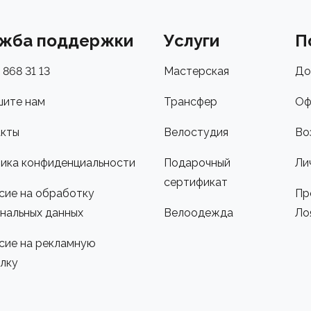
жба поддержки
Услуги
П
 868 31 13
Мастерская
До
ите нам
Трансфер
Оф
кты
Велостудия
Во
ика конфиденциальности
Подарочный
Ли
сертификат
сие на обработку
Пр
нальных данных
Велоодежда
Ло
сие на рекламную
лку