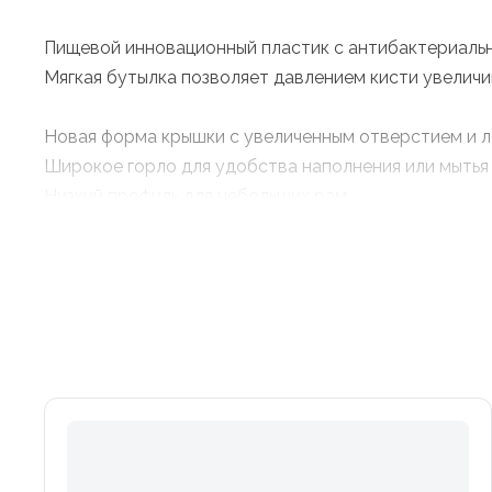
Пищевой инновационный пластик с антибактериаль
Мягкая бутылка позволяет давлением кисти увелич
Новая форма крышки с увеличенным отверстием и 
Широкое горло для удобства наполнения или мытья
Низкий профиль для небольших рам
Диаметр 74мм стандартный"