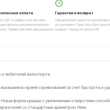
езопасная оплата
Гарантия и возврат
и, СБП, в кредит или частями
Официальная гарантия производите
ашем офлайн-магазине возможен
ассортимент. Простой и быстрый о
ными. Предоставляем официальный
возврат товара по закону РФ.
ов и любителей велоспорта.
льзования во время соревнований за счет быстроты и уд
. Новая форма крышки с увеличенным отверстием спосо
 держателей со стандартным диаметром 74мм.