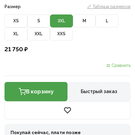
Размер
📏 Таблица размеров
XS
S
3XL
M
L
XL
XXL
XXS
21 750 ₽
⚖ Сравнить
В корзину
Быстрый заказ
Покупай сейчас, плати позже