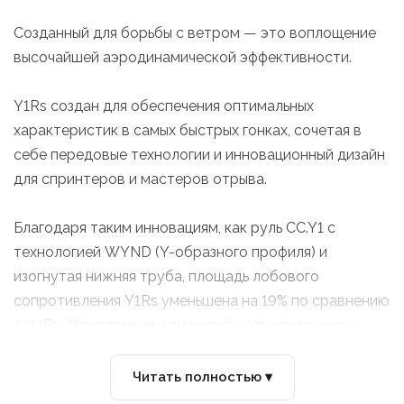
Созданный для борьбы с ветром — это воплощение
высочайшей аэродинамической эффективности.
Y1Rs создан для обеспечения оптимальных
характеристик в самых быстрых гонках, сочетая в
себе передовые технологии и инновационный дизайн
для спринтеров и мастеров отрыва.
Благодаря таким инновациям, как руль CC.Y1 с
технологией WYND (Y-образного профиля) и
изогнутая нижняя труба, площадь лобового
сопротивления Y1Rs уменьшена на 19% по сравнению
с V4Rs. Эти элементы снижают сопротивление и
оптимизируют воздушный поток при любых ветровых
условиях.
Читать полностью ▾