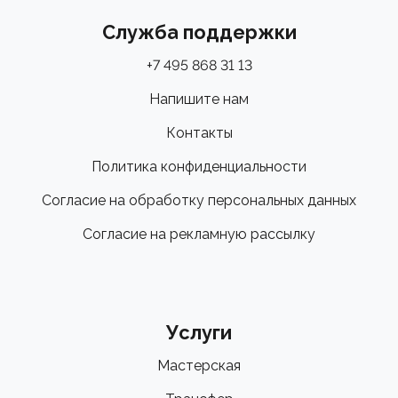
Служба поддержки
Оформите заказ онлайн с удобной доставкой в
интернет-магазине "Велоспорт" или загляните в один
+7 495 868 31 13
из наших розничных магазинов. Наши эксперты всегда
Напишите нам
готовы показать аксессуары вживую, провести
Контакты
профессиональную консультацию и помочь с
выбором!
Политика конфиденциальности
Согласие на обработку персональных данных
Согласие на рекламную рассылку
Услуги
Мастерская