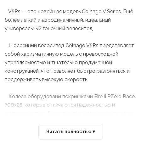
V5Rs — это новейшая модель Colnago V Series. Ещё
более лёгкий и аэродинамичный, идеальный
универсальный гоночный велосипед.
Шоссейный велосипед Colnago V5Rs представляет
собой харизматичную модель с превосходной
управляемостью и тщательно продуманной
конструкцией, что позволяет быстро разгоняться и
поддерживать высокую скорость.
Колеса оборудованы покрышками Pirelli PZero Race
700x28, которые отличаются надежностью и
долговечностью. Дисковые гидравлические тормоза
Shimano Ultegra R8170 с роторами 160 мм спереди и
140 мм сзади обеспечивают надежное и
Читать полностью ▾
контролируемое торможение.